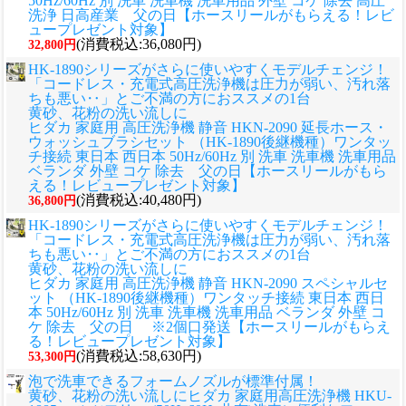
50Hz/60Hz 別 洗車 洗車機 洗車用品 外壁 コケ 除去 高圧
洗浄 日高産業 父の日【ホースリールがもらえる！レビ
ュープレゼント対象】
(消費税込:36,080円)
32,800円
HK-1890シリーズがさらに使いやすくモデルチェンジ！
「コードレス・充電式高圧洗浄機は圧力が弱い、汚れ落
ちも悪い‥」とご不満の方におススメの1台
黄砂、花粉の洗い流しに
ヒダカ 家庭用 高圧洗浄機 静音 HKN-2090 延長ホース・
ウォッシュブラシセット （HK-1890後継機種）ワンタッ
チ接続 東日本 西日本 50Hz/60Hz 別 洗車 洗車機 洗車用品
ベランダ 外壁 コケ 除去 父の日【ホースリールがもら
える！レビュープレゼント対象】
(消費税込:40,480円)
36,800円
HK-1890シリーズがさらに使いやすくモデルチェンジ！
「コードレス・充電式高圧洗浄機は圧力が弱い、汚れ落
ちも悪い‥」とご不満の方におススメの1台
黄砂、花粉の洗い流しに
ヒダカ 家庭用 高圧洗浄機 静音 HKN-2090 スペシャルセ
ット （HK-1890後継機種）ワンタッチ接続 東日本 西日
本 50Hz/60Hz 別 洗車 洗車機 洗車用品 ベランダ 外壁 コ
ケ 除去 父の日 ※2個口発送【ホースリールがもらえ
る！レビュープレゼント対象】
(消費税込:58,630円)
53,300円
泡で洗車できるフォームノズルが標準付属！
黄砂、花粉の洗い流しに
ヒダカ 家庭用高圧洗浄機 HKU-