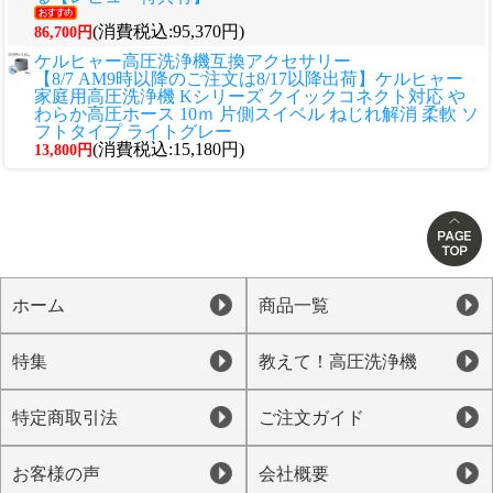
(消費税込:95,370円)
86,700円
ケルヒャー高圧洗浄機互換アクセサリー
【8/7 AM9時以降のご注文は8/17以降出荷】ケルヒャー
家庭用高圧洗浄機 Kシリーズ クイックコネクト対応 や
わらか高圧ホース 10ｍ 片側スイベル ねじれ解消 柔軟 ソ
フトタイプ ライトグレー
(消費税込:15,180円)
13,800円
ホーム
商品一覧
特集
教えて！高圧洗浄機
特定商取引法
ご注文ガイド
お客様の声
会社概要