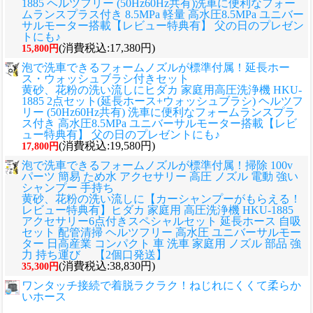
1885 ヘルツフリー (50Hz60Hz共有)洗車に便利なフォー
ムランスプラス付き 8.5MPa 軽量 高水圧8.5MPa ユニバー
サルモーター搭載【レビュー特典有】 父の日のプレゼン
トにも♪
(消費税込:17,380円)
15,800円
泡で洗車できるフォームノズルが標準付属！延長ホー
ス・ウォッシュブラシ付きセット
黄砂、花粉の洗い流しに
ヒダカ 家庭用高圧洗浄機 HKU-
1885 2点セット(延長ホース+ウォッシュブラシ) ヘルツフ
リー (50Hz60Hz共有) 洗車に便利なフォームランスプラ
ス付き 高水圧8.5MPa ユニバーサルモーター搭載【レビ
ュー特典有】 父の日のプレゼントにも♪
(消費税込:19,580円)
17,800円
泡で洗車できるフォームノズルが標準付属！掃除 100v
パーツ 簡易 ため水 アクセサリー 高圧 ノズル 電動 強い
シャンプー 手持ち
黄砂、花粉の洗い流しに
【カーシャンプーがもらえる！
レビュー特典有】ヒダカ 家庭用 高圧洗浄機 HKU-1885
アクセサリー6点付きスペシャルセット 延長ホース 自吸
セット 配管清掃 ヘルツフリー 高水圧 ユニバーサルモー
ター 日高産業 コンパクト 車 洗車 家庭用 ノズル 部品 強
力 持ち運び 【2個口発送】
(消費税込:38,830円)
35,300円
ワンタッチ接続で着脱ラクラク！ねじれにくくて柔らか
いホース