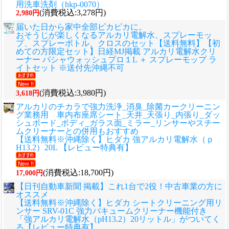
用洗車洗剤（hkp-0070）
(消費税込:3,278円)
2,980円
届いた日から家中全部ピカピカに。
おそうじが楽しくなるアルカリ電解水、スプレーモッ
プ、スプレーボトル、クロスのセット
【送料無料】【初
めての方限定セット】日経MJ掲載 アルカリ電解水クリ
ーナー パシャウォッシュプロ１L ＋ スプレーモップ ラ
イトセット ※送付先沖縄不可
(消費税込:3,980円)
3,618円
アルカリのチカラで強力洗浄_消臭_除菌カークリーニン
グ業務用 車内布座席シート_天井_天張り_内張り_ダッ
シュボード_ボディ_ガラス面_ミラー_リンサーやスチー
ムクリーナーとの併用もおすすめ
【送料無料※沖縄除く】ヒダカ 強アルカリ電解水（ｐ
H13.2）20L 【レビュー特典有】
(消費税込:18,700円)
17,000円
【日刊自動車新聞 掲載】これ1台で2役！中古車業の方に
オススメ
【送料無料※沖縄除く】ヒダカ シートクリーニング用リ
ンサー SRV-01C 強力バキュームクリーナー機能付き
「強アルカリ電解水（pH13.2）20リットル」がついてく
る【レビュー特典有】