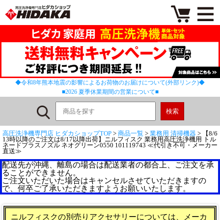
◆令和8年熊本地震の影響によるお荷物のお届けについて(外部リンク)◆
■2026 夏季休業期間の営業について■
高圧洗浄機専門店 ヒダカショップTOP
>
商品一覧
>
業務用 清掃機器
> 【8/6
13時以降のご注文は8/17以降出荷】ニルフィスク 業務用高圧洗浄機用 トル
ネードプラスノズル ネオグリーン0550 101119743 ≪代引き不可・メーカー
直送≫
配送先が沖縄、離島の場合は配送業者の都合上、ご注文を承
ることができません。
ご注文いただいた場合はキャンセルさせていただきますの
で、何卒ご了承いただきますようお願いいたします。
ニルフィスクの別売りアクセサリーについては、メーカ