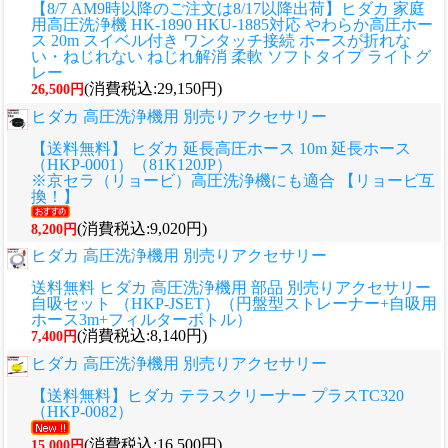
【8/7 AM9時以降のご注文は8/17以降出荷】ヒダカ 家庭
用高圧洗浄機 HK-1890 HKU-1885対応 やわらか高圧ホー
ス 20m スイベル付き ワンタッチ接続 ホースが折れな
い・ねじれない ねじれ解消 柔軟 ソフトタイプ ライトグ
レー
(消費税込:29,150円)
26,500円
ヒダカ 高圧洗浄機用 別売りアクセサリー
【送料無料】 ヒダカ 延長高圧ホース 10m 延長ホース
（HKP-0001）（81K120JP）
※京セラ（リョービ）高圧洗浄機にも適合 【リョービ互
換！】
(消費税込:9,020円)
8,200円
ヒダカ 高圧洗浄機用 別売りアクセサリー
送料無料 ヒダカ 高圧洗浄機用 部品 別売りアクセサリー
自吸セット （HKP-JSET）（円盤型ストレーナー+自吸用
ホース3m+フィルターボトル）
(消費税込:8,140円)
7,400円
ヒダカ 高圧洗浄機用 別売りアクセサリー
【送料無料】ヒダカ テラスクリーナー プラスTC320
（HKP-0082）
(消費税込:16,500円)
15,000円