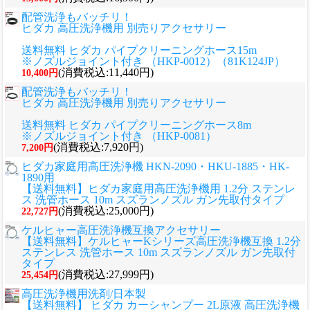
配管洗浄もバッチリ！
ヒダカ 高圧洗浄機用 別売りアクセサリー
送料無料 ヒダカ パイプクリーニングホース15m
※ノズルジョイント付き （HKP-0012）（81K124JP）
(消費税込:11,440円)
10,400円
配管洗浄もバッチリ！
ヒダカ 高圧洗浄機用 別売りアクセサリー
送料無料 ヒダカ パイプクリーニングホース8m
※ノズルジョイント付き （HKP-0081）
(消費税込:7,920円)
7,200円
ヒダカ家庭用高圧洗浄機 HKN-2090・HKU-1885・HK-
1890用
【送料無料】ヒダカ家庭用高圧洗浄機用 1.2分 ステンレ
ス 洗管ホース 10m スズランノズル ガン先取付タイプ
(消費税込:25,000円)
22,727円
ケルヒャー高圧洗浄機互換アクセサリー
【送料無料】ケルヒャーKシリーズ高圧洗浄機互換 1.2分
ステンレス 洗管ホース 10m スズランノズル ガン先取付
タイプ
(消費税込:27,999円)
25,454円
高圧洗浄機用洗剤/日本製
【送料無料】 ヒダカ カーシャンプー 2L原液 高圧洗浄機