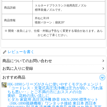
トルネードプラスランス他用高圧ノズル
商品詳細
標準装備ノズルです。
外ねじR1/8
商品情報
噴射パターン：扇状20°
※ 開発・改良により、仕様・外観は予告なく変更する場合があります。あら
かじめご了承ください。
レビューを書く
商品についてのお問い合わせ
お気に入りに登録
おすすめ商品
HK-1890シリーズがさらに使いやすくモデルチェンジ！
「コードレス・充電式高圧洗浄機は圧力が弱い、汚れ落
ちも悪い‥」とご不満の方におススメの1台
黄砂、花粉の洗い流しに
ヒダカ 家庭用 高圧洗浄機 静音 HKN-2090 標準セット
（HK-1890後継機種）ワンタッチ接続 東日本 西日本