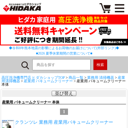
◆令和8年熊本地震の影響によるお荷物のお届けについて(外部リンク)◆
■2026 夏季休業期間の営業について■
高圧洗浄機専門店 ヒダカショップTOP
>
商品一覧
>
業務用 清掃機器
>
産業
用清掃機器
>
産業用 バキュームクリーナー
> 産業用 バキュームクリーナー
本体
並び替え
産業用 バキュームクリーナー 本体
1
クランツレ 業務用 産業用バキュームクリーナー