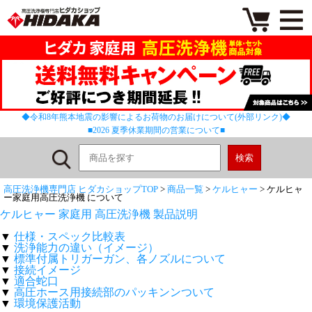
◆令和8年熊本地震の影響によるお荷物のお届けについて(外部リンク)◆
■2026 夏季休業期間の営業について■
高圧洗浄機専門店 ヒダカショップTOP
>
商品一覧
>
ケルヒャー
> ケルヒャ
ー家庭用高圧洗浄機 について
ケルヒャー 家庭用 高圧洗浄機 製品説明
▼
仕様・スペック比較表
▼
洗浄能力の違い（イメージ）
▼
標準付属トリガーガン、各ノズルについて
▼
接続イメージ
▼
適合蛇口
▼
高圧ホース用接続部のパッキンンついて
▼
環境保護活動