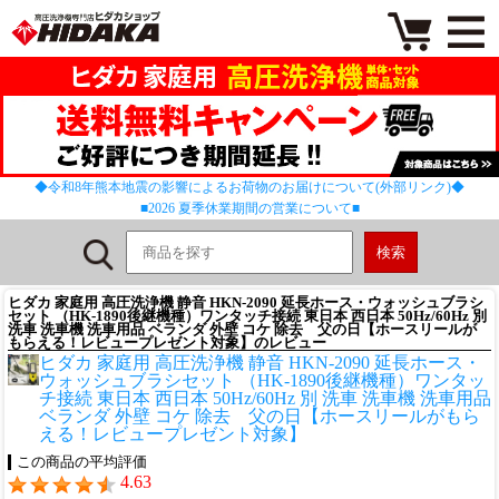
◆令和8年熊本地震の影響によるお荷物のお届けについて(外部リンク)◆
■2026 夏季休業期間の営業について■
ヒダカ 家庭用 高圧洗浄機 静音 HKN-2090 延長ホース・ウォッシュブラシ
セット （HK-1890後継機種）ワンタッチ接続 東日本 西日本 50Hz/60Hz 別
洗車 洗車機 洗車用品 ベランダ 外壁 コケ 除去 父の日【ホースリールが
もらえる！レビュープレゼント対象】のレビュー
ヒダカ 家庭用 高圧洗浄機 静音 HKN-2090 延長ホース・
ウォッシュブラシセット （HK-1890後継機種）ワンタッ
チ接続 東日本 西日本 50Hz/60Hz 別 洗車 洗車機 洗車用品
ベランダ 外壁 コケ 除去 父の日【ホースリールがもら
える！レビュープレゼント対象】
この商品の平均評価
4.63