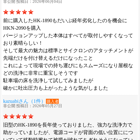
非公開 投稿日：2026年06月04日
前に購入したHK-1890もだいぶ経年劣化したのを機会に
HKN-2090を購入
バージョンアップした本体はすべてが取付しやすくなって
おり素晴らしい！
そして最大の魅力は標準とサイクロンのアタッチメントが
先端だけを付け替えるだけになったこと
これによって現場での持ち運びにもスムーズになり屋根な
どの洗浄に非常に重宝しそうです
駐車場の床を洗浄して試してみましたが
確かに吐出圧力も上がったような気がしました
kazuabiさん（1件）
購入者
非公開 投稿日：2026年05月27日
旧型のHK-1890を長年使っておりました、強力な洗浄力で
助かっていましたが、電源コードが背面の低い位置ににつ
いていて移動時擦れて被膜が破れてちぎれそうになってい