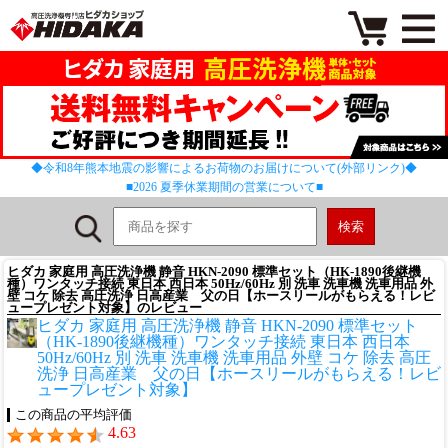
◆令和8年熊本地震の影響によるお荷物のお届けについて(外部リンク)◆
■2026 夏季休業期間の営業について■
ヒダカ 家庭用 高圧洗浄機 静音 HKN-2090 標準セット（HK-1890後継機
種）ワンタッチ接続 東日本 西日本 50Hz/60Hz 別 洗車 洗車機 洗車用品 外
壁 コケ 除去 高圧洗浄 日高産業 父の日【ホースリールがもらえる！レビ
ュープレゼント対象】のレビュー
ヒダカ 家庭用 高圧洗浄機 静音 HKN-2090 標準セット
（HK-1890後継機種）ワンタッチ接続 東日本 西日本
50Hz/60Hz 別 洗車 洗車機 洗車用品 外壁 コケ 除去 高圧
洗浄 日高産業 父の日【ホースリールがもらえる！レビ
ュープレゼント対象】
この商品の平均評価
4.63