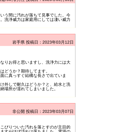
という間に汚れが落ちて見事でした。今
す。洗浄威力は家庭用にしては凄い威力
岩手県
投稿日：2023年03月12日
かなりお得と思いますし、洗浄力には大
久はどうか？期待してます。
正面に真っすぐ結構な長さで出ていま
付け外しで耐久はどうか？と、給水と洗
収納場所が濡れてしまいました。
非公開
投稿日：2023年03月07日
にこびりついた汚れを落とすのが主目的
りますがほぼ汚れは落ちました。電源の