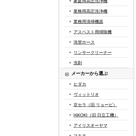
家庭用高圧洗浄機
業務用高圧洗浄機
業務用清掃機器
アスベスト用掃除機
洗管ホース
リンサークリーナー
洗剤
メーカーから選ぶ
ヒダカ
ヴィットリオ
京セラ（旧 リョービ）
HiKOKI（旧 日立工機）
アイリスオーヤマ
マキタ