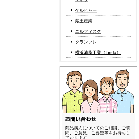
ケルヒャー
蔵王産業
ニルフィスク
クランツレ
横浜油脂工業（Linda）
商品購入についてのご相談、ご質
問、ご意見、ご要望等をお待ちし
ております。