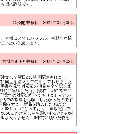
り今後の課題です。
非公開
投稿日：2023年03月06日
た。本機はとてもパワフル、移動も車輪
く使いたいと思います。
宮城県/60代
投稿日：2023年03月02日
時頃注文して翌日の9時頃配達されまし
前に同型を購入して使用しておりました
説明書を見て対応策の項目を全て試しま
11)に連絡した所、(現在、都の指導に
留守電での対応は行っておりませんとの
電話での指導をお願いしたかったのです
浄機を考え、新品を購入したもので
・6811) になっており、直接電話で
ば050にかけ直しをお願いするとかの対
ルは入りません、9年前に頂いた物を