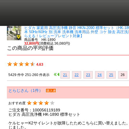
ヒダカ 家庭用 高圧洗浄機 静音 HKN-2090 標準セット（HK
本 50Hz/60Hz 別 洗車 洗車機 洗車用品 外壁 コケ 除去
らえる！レビュープレゼント対象】
商品番号 HK-1890
32,800円
(消費税込:36,080円)
この商品の平均評価
4.63
5429 件中 251-260 件表示
21
22
23
24
25
26
とらじさん（1件）
購入者
おすすめ度
ご注文番号：100056119189
ヒダカ 高圧洗浄機 HK-1890 標準セット
ケルヒャーK2サイレントが故障したためこちらに買い替えました
じました。