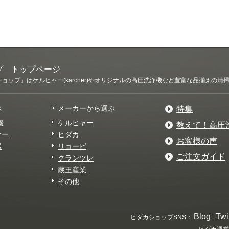
プ トップページ
ップ」はケルヒャー(karcher)やオリジナルの高圧洗浄機など豊富な品揃えの
ぶ
メーカーから選ぶ
特集
機
ケルヒャー
教えて！高圧
ナー
ヒダカ
お客様の声
器
リョービ
ご注文ガイド
クランツレ
蔵王産業
その他
Blog
Twi
ヒダカショップSNS：