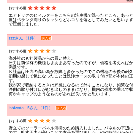
おすすめ度
エアドックのヒィルターをこちらの洗車機で洗ったところ、あっ
度はベランダ周りのサッシなどホコリを落としてみたいと思いま
で圧倒しました。
zzzさん（1件）
購入者
おすすめ度
海外社のＫ社製品からの買い替え。
圧力は前保有の機種もまあまあ有ったのですが、価格を考えれば
満足です。
Ｋ社品は圧力の高い為か故障も多かったのでこの機種の今後の耐
初期の感じで気になったことは洗浄ホースの取り付け部が本体の
す。
我が家で収納するときは邪魔になるので外すことになり、頻繁な
浄側の取り付け口がむき出しのままになり、機内の残水の垂れで
何かキャップのようなものがあれば良いかと思います。
ishiwata _5さん（1件）
購入者
おすすめ度
野立てのソーラーパネル清掃のため購入しました。パネルの下辺
です。吐水圧力が高いことで本品を選びました。やや時間がかか