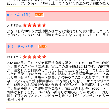
延長ケーブルを長く（10ｍ以上）できないため届かない範囲があ
ssmさん（1件）
購入者
おすすめ度
かなり旧式30年前の洗浄機がさすがに壊れまして買い替えしまし
が付いていて良いです。価格も大分安くなってきていました。長
トミーさん（1件）
購入者
おすすめ度
2023年2月23日にヒダカ高圧洗浄機を購入しました。前日の10
た。驚きのスピードに感謝。実はこの洗浄機は2台目です。約9年
が、注文した当日故障しました、圧力が上がらなくなりました。
したが回復しないため、説明書に記載された電話番号(042・・・83
より在宅勤務とかリモート勤務とかでFAXでの対応のみです、尚
事) その時点で洗浄機関係の一式を設定しており、すぐその場で
が。修理となれば修理金額とか送りの関係とか、9年間使用した洗
す。新品を購入して説明書を見ると、電話が新しい番号(050・・・
連絡が取れました、042の古い番号しか知らない方のために、例え
応して頂ければと思い、レビューを送りますが、プレゼントのリー
使用します、