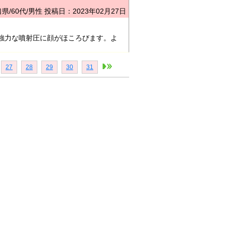
県/60代/男性
投稿日：2023年02月27日
強力な噴射圧に顔がほころびます。よ
27
28
29
30
31