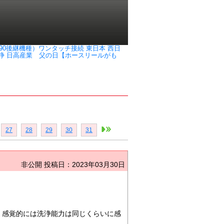
-1890後継機種）ワンタッチ接続 東日本 西日
 高圧洗浄 日高産業 父の日【ホースリールがも
27
28
29
30
31
非公開
投稿日：2023年03月30日
。感覚的には洗浄能力は同じくらいに感