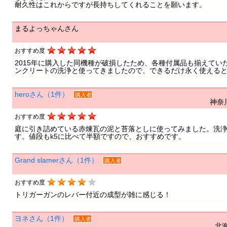
耐久性はこれからですが長持ちしてくれることを願います。
まるよっちゃんさん
おすすめ度
2015年に購入した同機種が破損したため、各種付属品も揃えてい
ンクリートの洗浄と使ってきましたので、できるだけ永く使える
heroさん（1件）
購入者
神奈
おすすめ度
庭に引き詰めている赤煉瓦の泥と苔落としに使ってみました。洗浄力
す。値段もk5に比べて半額ですので、おすすめです。
Grand slamerさん（1件）
購入者
おすすめ度
トリガーガンのレバー付近の成型が雑に感じる！
ヨネさん（1件）
購入者
北海