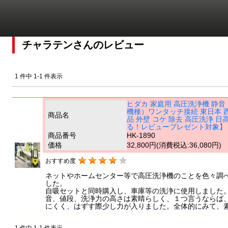
チャラテンさんのレビュー
1 件中 1-1 件表示
ヒダカ 家庭用 高圧洗浄機 静音 H
機種）ワンタッチ接続 東日本 西日本
商品名
品 外壁 コケ 除去 高圧洗浄
る！レビュープレゼント対象】
商品番号
HK-1890
価格
32,800円
(消費税込:36,080円)
おすすめ度
ネットやホームセンター等で高圧洗浄機のことを色々調
した。
自吸セットと同時購入し、車庫等の洗浄に使用しました
音、値段、洗浄力の高さは素晴らしく、１つ言うならば
にくく、はずす際少し力が入りました。全体的にみて、