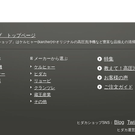
プ トップページ
ップ」はケルヒャー(karcher)やオリジナルの高圧洗浄機など豊富な品揃えの
ぶ
メーカーから選ぶ
特集
機
ケルヒャー
教えて！高圧
ナー
ヒダカ
お客様の声
器
リョービ
ご注文ガイド
クランツレ
蔵王産業
その他
Blog
Twi
ヒダカショップSNS：
ヒダカ運営