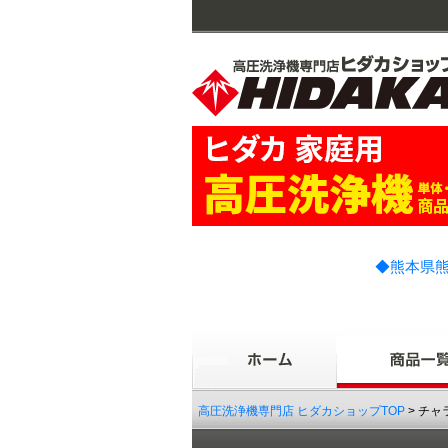
◆熊本県熊
高圧洗浄機専門店 ヒダカショップTOP
> チ