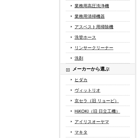
業務用高圧洗浄機
業務用清掃機器
アスベスト用掃除機
洗管ホース
リンサークリーナー
洗剤
メーカーから選ぶ
ヒダカ
ヴィットリオ
京セラ（旧 リョービ）
HiKOKI（旧 日立工機）
アイリスオーヤマ
マキタ