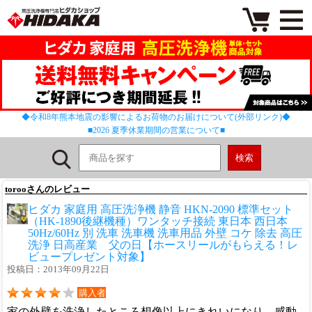
◆令和8年熊本地震の影響によるお荷物のお届けについて(外部リンク)◆
■2026 夏季休業期間の営業について■
torooさんのレビュー
ヒダカ 家庭用 高圧洗浄機 静音 HKN-2090 標準セット
（HK-1890後継機種）ワンタッチ接続 東日本 西日本
50Hz/60Hz 別 洗車 洗車機 洗車用品 外壁 コケ 除去 高圧
洗浄 日高産業 父の日【ホースリールがもらえる！レ
ビュープレゼント対象】
投稿日：2013年09月22日
購入者
家の外壁を洗浄したところ想像以上にきれいになり、感動