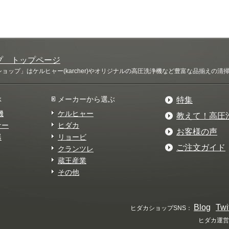
プ トップページ
ップ」はケルヒャー(karcher)やオリジナルの高圧洗浄機など豊富な品揃えの
ぶ
メーカーから選ぶ
特集
機
ケルヒャー
教えて！高圧
ナー
ヒダカ
お客様の声
器
リョービ
ご注文ガイド
クランツレ
蔵王産業
その他
Blog
Twi
ヒダカショップSNS：
ヒダカ運営