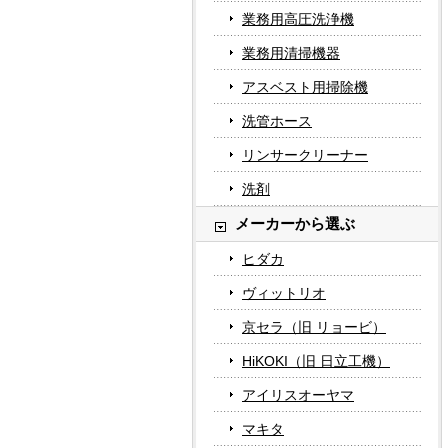
業務用高圧洗浄機
業務用清掃機器
アスベスト用掃除機
洗管ホース
リンサークリーナー
洗剤
メーカーから選ぶ
ヒダカ
ヴィットリオ
京セラ（旧 リョービ）
HiKOKI（旧 日立工機）
アイリスオーヤマ
マキタ