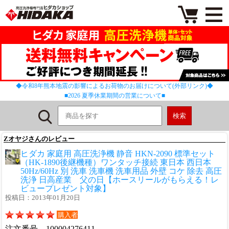
◆令和8年熊本地震の影響によるお荷物のお届けについて(外部リンク)◆
■2026 夏季休業期間の営業について■
Zオヤジさんのレビュー
ヒダカ 家庭用 高圧洗浄機 静音 HKN-2090 標準セット
（HK-1890後継機種）ワンタッチ接続 東日本 西日本
50Hz/60Hz 別 洗車 洗車機 洗車用品 外壁 コケ 除去 高圧
洗浄 日高産業 父の日【ホースリールがもらえる！レ
ビュープレゼント対象】
投稿日：2013年01月20日
購入者
注文番号 100004276411