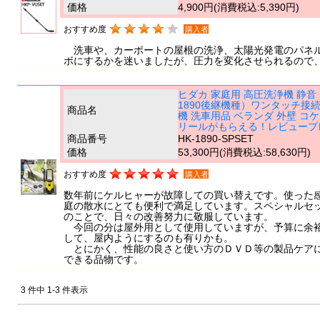
価格
4,900円
(消費税込:5,390円)
おすすめ度
購入者
洗車や、カーポートの屋根の洗浄、太陽光発電のパネル
ボにするかを迷いましたが、圧力を変化させられるので
ヒダカ 家庭用 高圧洗浄機 静音 H
1890後継機種）ワンタッチ接続 東
商品名
機 洗車用品 ベランダ 外壁 
リールがもらえる！レビュープ
商品番号
HK-1890-SPSET
価格
53,300円
(消費税込:58,630円)
おすすめ度
購入者
数年前にケルヒャーが故障しての買い替えです。使った
庭の散水にとても便利で満足しています。スペシャルセ
のことで、日々の改善努力に敬服しています。
今回の分は屋外用として使用していますが、予算に余裕
して、屋内ようにするのも有りかも。
とにかく、性能の良さと使い方のＤＶＤ等の製品ケアに
できる品物です。
3 件中 1-3 件表示