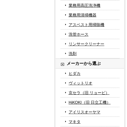
業務用高圧洗浄機
業務用清掃機器
アスベスト用掃除機
洗管ホース
リンサークリーナー
洗剤
メーカーから選ぶ
ヒダカ
ヴィットリオ
京セラ（旧 リョービ）
HiKOKI（旧 日立工機）
アイリスオーヤマ
マキタ