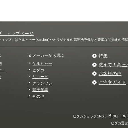
プ トップページ
ップ」はケルヒャー(karcher)やオリジナルの高圧洗浄機など豊富な品揃えの
ぶ
メーカーから選ぶ
特集
機
ケルヒャー
教えて！高圧
ナー
ヒダカ
お客様の声
器
リョービ
ご注文ガイド
クランツレ
蔵王産業
その他
Blog
Twi
ヒダカショップSNS：
ヒダカ運営