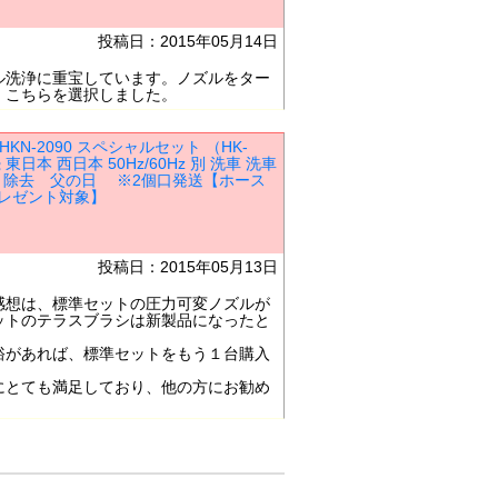
投稿日：2015年05月14日
洗浄に重宝しています。ノズルをター
、こちらを選択しました。
KN-2090 スペシャルセット （HK-
日本 西日本 50Hz/60Hz 別 洗車 洗車
コケ 除去 父の日 ※2個口発送【ホース
レゼント対象】
投稿日：2015年05月13日
感想は、標準セットの圧力可変ノズルが
ットのテラスブラシは新製品になったと
があれば、標準セットをもう１台購入
とても満足しており、他の方にお勧め