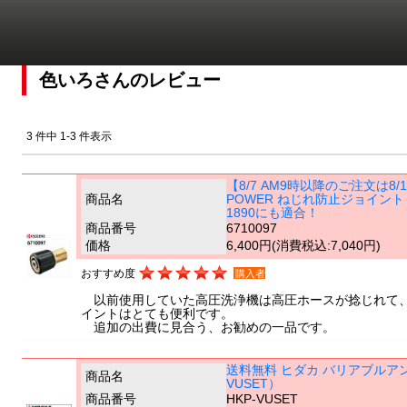
色いろさんのレビュー
3 件中 1-3 件表示
【8/7 AM9時以降のご注文は
商品名
POWER ねじれ防止ジョイント 
1890にも適合！
商品番号
6710097
価格
6,400円
(消費税込:7,040円)
おすすめ度
購入者
以前使用していた高圧洗浄機は高圧ホースが捻じれて、
イントはとても便利です。
追加の出費に見合う、お勧めの一品です。
送料無料 ヒダカ バリアブルア
商品名
VUSET）
商品番号
HKP-VUSET