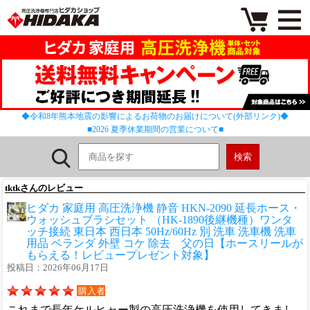
◆令和8年熊本地震の影響によるお荷物のお届けについて(外部リンク)◆
■2026 夏季休業期間の営業について■
tktkさんのレビュー
ヒダカ 家庭用 高圧洗浄機 静音 HKN-2090 延長ホース・
ウォッシュブラシセット （HK-1890後継機種）ワンタ
ッチ接続 東日本 西日本 50Hz/60Hz 別 洗車 洗車機 洗車
用品 ベランダ 外壁 コケ 除去 父の日【ホースリールが
もらえる！レビュープレゼント対象】
投稿日：2026年06月17日
購入者
これまで長年ケルヒャー製の高圧洗浄機を使用してきまし