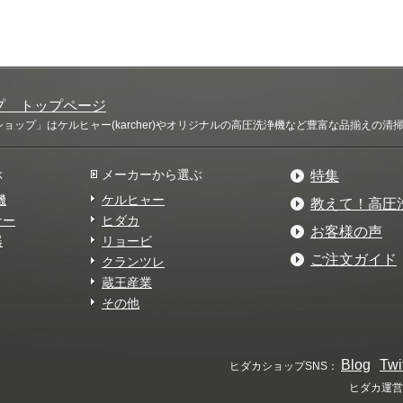
プ トップページ
ップ」はケルヒャー(karcher)やオリジナルの高圧洗浄機など豊富な品揃えの
ぶ
メーカーから選ぶ
特集
機
ケルヒャー
教えて！高圧
ナー
ヒダカ
お客様の声
器
リョービ
ご注文ガイド
クランツレ
蔵王産業
その他
Blog
Twi
ヒダカショップSNS：
ヒダカ運営