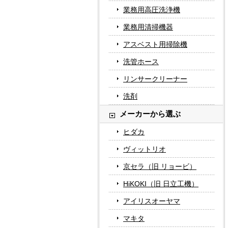
業務用高圧洗浄機
業務用清掃機器
アスベスト用掃除機
洗管ホース
リンサークリーナー
洗剤
メーカーから選ぶ
ヒダカ
ヴィットリオ
京セラ（旧 リョービ）
HiKOKI（旧 日立工機）
アイリスオーヤマ
マキタ