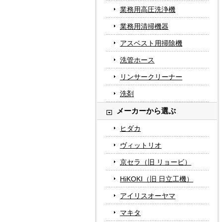
業務用高圧洗浄機
業務用清掃機器
アスベスト用掃除機
洗管ホース
リンサークリーナー
洗剤
メーカーから選ぶ
ヒダカ
ヴィットリオ
京セラ（旧 リョービ）
HiKOKI（旧 日立工機）
アイリスオーヤマ
マキタ