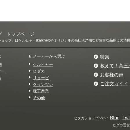
プ トップページ
ップ」はケルヒャー(karcher)やオリジナルの高圧洗浄機など豊富な品揃えの
ぶ
メーカーから選ぶ
特集
機
ケルヒャー
教えて！高圧
ナー
ヒダカ
お客様の声
器
リョービ
ご注文ガイド
クランツレ
蔵王産業
その他
Blog
Twi
ヒダカショップSNS：
ヒダカ運営