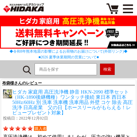
◆令和8年熊本地震の影響によるお荷物のお届けについて(外部リンク)◆
■2026 夏季休業期間の営業について■
布袋様さんのレビュー
ヒダカ 家庭用 高圧洗浄機 静音 HKN-2090 標準セット
（HK-1890後継機種）ワンタッチ接続 東日本 西日本
50Hz/60Hz 別 洗車 洗車機 洗車用品 外壁 コケ 除去 高圧
洗浄 日高産業 父の日【ホースリールがもらえる！レ
ビュープレゼント対象】
投稿日：2022年12月02日
購入者
高圧洗浄機は、初めて使用しましたが、圧力の強い機器と