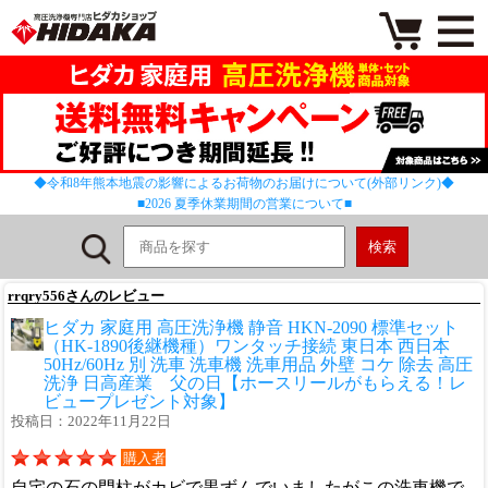
◆令和8年熊本地震の影響によるお荷物のお届けについて(外部リンク)◆
■2026 夏季休業期間の営業について■
rrqry556さんのレビュー
ヒダカ 家庭用 高圧洗浄機 静音 HKN-2090 標準セット
（HK-1890後継機種）ワンタッチ接続 東日本 西日本
50Hz/60Hz 別 洗車 洗車機 洗車用品 外壁 コケ 除去 高圧
洗浄 日高産業 父の日【ホースリールがもらえる！レ
ビュープレゼント対象】
投稿日：2022年11月22日
購入者
自宅の石の門柱がカビで黒ずんでいましたがこの洗車機で