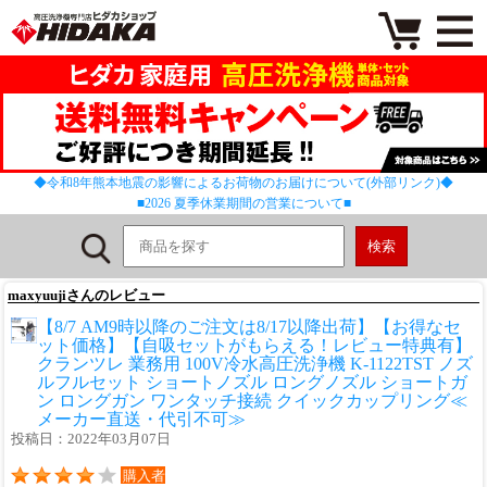
◆令和8年熊本地震の影響によるお荷物のお届けについて(外部リンク)◆
■2026 夏季休業期間の営業について■
maxyuujiさんのレビュー
【8/7 AM9時以降のご注文は8/17以降出荷】【お得なセ
ット価格】【自吸セットがもらえる！レビュー特典有】
クランツレ 業務用 100V冷水高圧洗浄機 K-1122TST ノズ
ルフルセット ショートノズル ロングノズル ショートガ
ン ロングガン ワンタッチ接続 クイックカップリング≪
メーカー直送・代引不可≫
投稿日：2022年03月07日
購入者