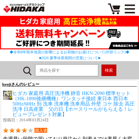
◆令和8年熊本地震の影響によるお荷物のお届けについて(外部リンク)◆
■2026 夏季休業期間の営業について■
koujiさんのレビュー
ヒダカ 家庭用 高圧洗浄機 静音 HKN-2090 標準セット
（HK-1890後継機種）ワンタッチ接続 東日本 西日本
50Hz/60Hz 別 洗車 洗車機 洗車用品 外壁 コケ 除去 高圧
洗浄 日高産業 父の日【ホースリールがもらえる！レ
ビュープレゼント対象】
投稿日：2014年03月24日
購入者
先週早い段階で届いており発注から到着までは素早く大変