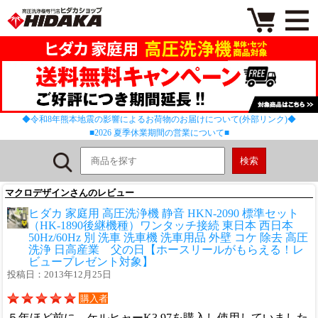
◆令和8年熊本地震の影響によるお荷物のお届けについて(外部リンク)◆
■2026 夏季休業期間の営業について■
マクロデザインさんのレビュー
ヒダカ 家庭用 高圧洗浄機 静音 HKN-2090 標準セット
（HK-1890後継機種）ワンタッチ接続 東日本 西日本
50Hz/60Hz 別 洗車 洗車機 洗車用品 外壁 コケ 除去 高圧
洗浄 日高産業 父の日【ホースリールがもらえる！レ
ビュープレゼント対象】
投稿日：2013年12月25日
購入者
５年ほど前に、ケルヒャーK3.97を購入し使用していました