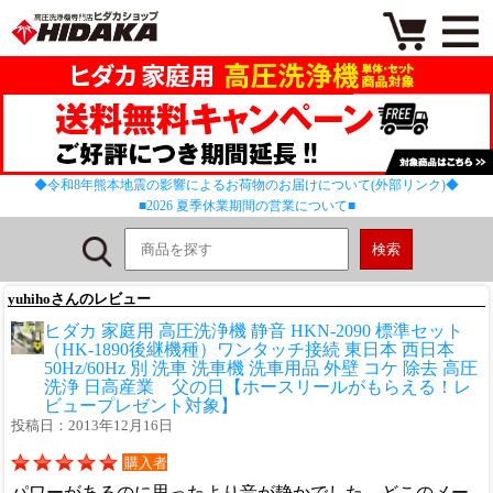
◆令和8年熊本地震の影響によるお荷物のお届けについて(外部リンク)◆
■2026 夏季休業期間の営業について■
yuhihoさんのレビュー
ヒダカ 家庭用 高圧洗浄機 静音 HKN-2090 標準セット
（HK-1890後継機種）ワンタッチ接続 東日本 西日本
50Hz/60Hz 別 洗車 洗車機 洗車用品 外壁 コケ 除去 高圧
洗浄 日高産業 父の日【ホースリールがもらえる！レ
ビュープレゼント対象】
投稿日：2013年12月16日
購入者
パワーがあるのに思ったより音が静かでした。どこのメー