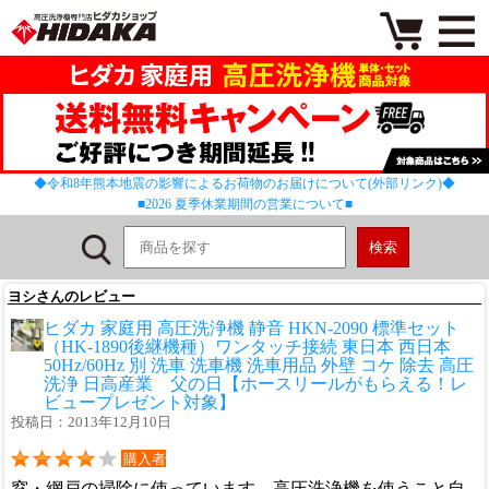
◆令和8年熊本地震の影響によるお荷物のお届けについて(外部リンク)◆
■2026 夏季休業期間の営業について■
ヨシさんのレビュー
ヒダカ 家庭用 高圧洗浄機 静音 HKN-2090 標準セット
（HK-1890後継機種）ワンタッチ接続 東日本 西日本
50Hz/60Hz 別 洗車 洗車機 洗車用品 外壁 コケ 除去 高圧
洗浄 日高産業 父の日【ホースリールがもらえる！レ
ビュープレゼント対象】
投稿日：2013年12月10日
購入者
窓・網戸の掃除に使っています。高圧洗浄機を使うこと自