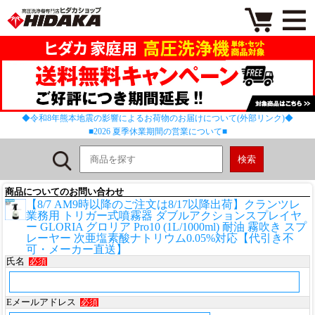
◆令和8年熊本地震の影響によるお荷物のお届けについて(外部リンク)◆
■2026 夏季休業期間の営業について■
商品についてのお問い合わせ
【8/7 AM9時以降のご注文は8/17以降出荷】クランツレ
業務用 トリガー式噴霧器 ダブルアクションスプレイヤ
ー GLORIA グロリア Pro10 (1L/1000ml) 耐油 霧吹き スプ
レーヤー 次亜塩素酸ナトリウム0.05%対応【代引き不
可・メーカー直送】
氏名
必須
Eメールアドレス
必須