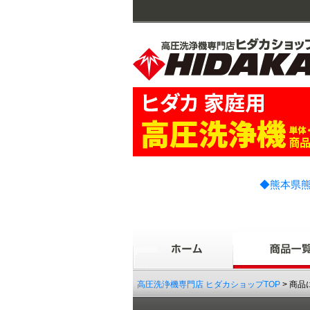
◆熊本県熊
高圧洗浄機専門店 ヒダカショップTOP
> 商