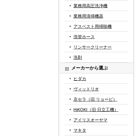
業務用高圧洗浄機
業務用清掃機器
アスベスト用掃除機
洗管ホース
リンサークリーナー
洗剤
メーカーから選ぶ
ヒダカ
ヴィットリオ
京セラ（旧 リョービ）
HiKOKI（旧 日立工機）
アイリスオーヤマ
マキタ