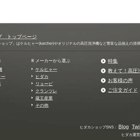
プ トップページ
ップ」はケルヒャー(karcher)やオリジナルの高圧洗浄機など豊富な品揃えの
ぶ
メーカーから選ぶ
特集
機
ケルヒャー
教えて！高圧
ナー
ヒダカ
お客様の声
器
リョービ
ご注文ガイド
クランツレ
蔵王産業
その他
Blog
Twi
ヒダカショップSNS：
ヒダカ運営