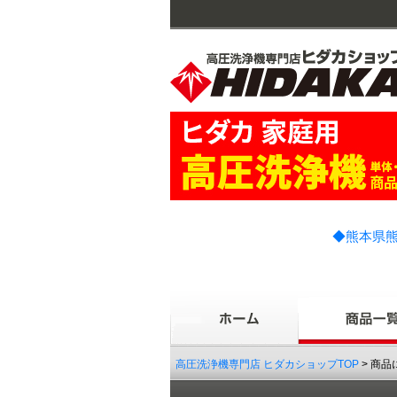
◆熊本県熊
高圧洗浄機専門店 ヒダカショップTOP
> 商