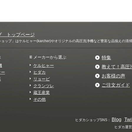
プ トップページ
ップ」はケルヒャー(karcher)やオリジナルの高圧洗浄機など豊富な品揃えの
ぶ
メーカーから選ぶ
特集
機
ケルヒャー
教えて！高圧
ナー
ヒダカ
お客様の声
器
リョービ
ご注文ガイド
クランツレ
蔵王産業
その他
Blog
Twi
ヒダカショップSNS：
ヒダカ運営