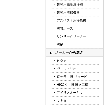
業務用高圧洗浄機
業務用清掃機器
アスベスト用掃除機
洗管ホース
リンサークリーナー
洗剤
メーカーから選ぶ
ヒダカ
ヴィットリオ
京セラ（旧 リョービ）
HiKOKI（旧 日立工機）
アイリスオーヤマ
マキタ