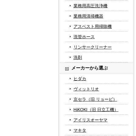
業務用高圧洗浄機
業務用清掃機器
アスベスト用掃除機
洗管ホース
リンサークリーナー
洗剤
メーカーから選ぶ
ヒダカ
ヴィットリオ
京セラ（旧 リョービ）
HiKOKI（旧 日立工機）
アイリスオーヤマ
マキタ