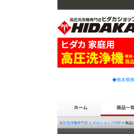
◆熊本県熊
高圧洗浄機専門店 ヒダカショップTOP
> 商