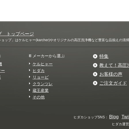
プ トップページ
ップ」はケルヒャー(karcher)やオリジナルの高圧洗浄機など豊富な品揃えの
ぶ
メーカーから選ぶ
特集
機
ケルヒャー
教えて！高圧
ナー
ヒダカ
お客様の声
器
リョービ
ご注文ガイド
クランツレ
蔵王産業
その他
Blog
Twi
ヒダカショップSNS：
ヒダカ運営