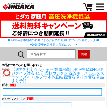
◆令和8年熊本地震の影響によるお荷物のお届けについて(外部リンク)◆
■2026 夏季休業期間の営業について■
商品についてのお問い合わせ
【送料無料】ケルヒャー 業務用高圧洗浄機 M22Φ14ネ
ジタイプ対応 1.5分 柔軟ウレタン 洗管ホース 15m スズ
ランノズル バルブ付 本体直結 配管洗浄 排水管洗浄 詰
まり予防
氏名
必須
Eメールアドレス
必須