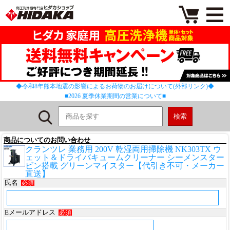
◆令和8年熊本地震の影響によるお荷物のお届けについて(外部リンク)◆
■2026 夏季休業期間の営業について■
商品についてのお問い合わせ
クランツレ 業務用 200V 乾湿両用掃除機 NK303TX ウ
ェット＆ドライバキュームクリーナー シーメンスター
ビン搭載 グリーンマイスター【代引き不可・メーカー
直送】
氏名
必須
Eメールアドレス
必須