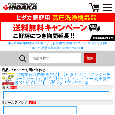
◆令和8年熊本地震の影響によるお荷物のお届けについて(外部リンク)◆
■2026 夏季休業期間の営業について■
商品についてのお問い合わせ
【5営業日以内発送予定】【ヒダカ限定！ワンタッチ
ホースセット付き特別セット】 ケルヒャー 高圧洗浄
機 K3 サイレント ベランダ 50Hz/60Hz 別
氏名
必須
Eメールアドレス
必須