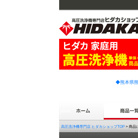
◆熊本県熊
高圧洗浄機専門店 ヒダカショップTOP
> 商