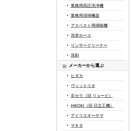
業務用高圧洗浄機
業務用清掃機器
アスベスト用掃除機
洗管ホース
リンサークリーナー
洗剤
メーカーから選ぶ
ヒダカ
ヴィットリオ
京セラ（旧 リョービ）
HiKOKI（旧 日立工機）
アイリスオーヤマ
マキタ