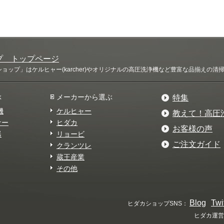
プ トップページ
ップ」はケルヒャー(karcher)やオリジナルの高圧洗浄機など豊富な品揃えの
ぶ
メーカーから選ぶ
特集
機
ケルヒャー
教えて！高圧
ナー
ヒダカ
お客様の声
器
リョービ
ご注文ガイド
クランツレ
蔵王産業
その他
Blog
Twi
ヒダカショップSNS：
ヒダカ運営