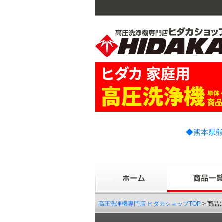
◆熊本県熊
高圧洗浄機専門店 ヒダカショップTOP
> 商