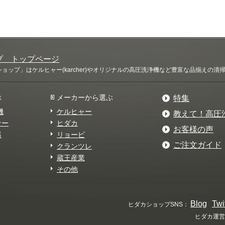
プ トップページ
ップ」はケルヒャー(karcher)やオリジナルの高圧洗浄機など豊富な品揃えの
ぶ
メーカーから選ぶ
特集
機
ケルヒャー
教えて！高圧
ナー
ヒダカ
お客様の声
器
リョービ
ご注文ガイド
クランツレ
蔵王産業
その他
Blog
Twi
ヒダカショップSNS：
ヒダカ運営