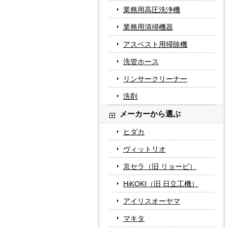
業務用高圧洗浄機
業務用清掃機器
アスベスト用掃除機
洗管ホース
リンサークリーナー
洗剤
メーカーから選ぶ
ヒダカ
ヴィットリオ
京セラ（旧 リョービ）
HiKOKI（旧 日立工機）
アイリスオーヤマ
マキタ