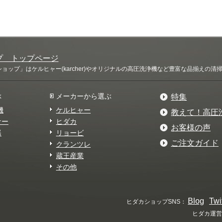
プ トップページ
ップ」はケルヒャー(karcher)やオリジナルの高圧洗浄機など豊富な品揃えの
ぶ
メーカーから選ぶ
特集
機
ケルヒャー
教えて！高圧
ナー
ヒダカ
お客様の声
器
リョービ
ご注文ガイド
クランツレ
蔵王産業
その他
Blog
Twi
ヒダカショップSNS：
ヒダカ運営