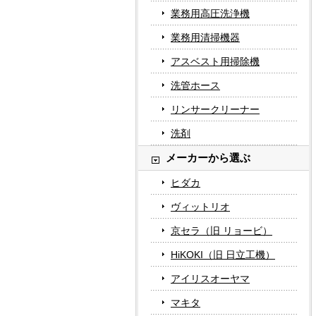
業務用高圧洗浄機
業務用清掃機器
アスベスト用掃除機
洗管ホース
リンサークリーナー
洗剤
メーカーから選ぶ
ヒダカ
ヴィットリオ
京セラ（旧 リョービ）
HiKOKI（旧 日立工機）
アイリスオーヤマ
マキタ