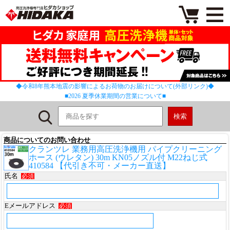
◆令和8年熊本地震の影響によるお荷物のお届けについて(外部リンク)◆
■2026 夏季休業期間の営業について■
商品についてのお問い合わせ
クランツレ 業務用高圧洗浄機用 パイプクリーニング
ホース (ウレタン) 30m KN05ノズル付 M22ねじ式
410584 【代引き不可・メーカー直送】
氏名
必須
Eメールアドレス
必須