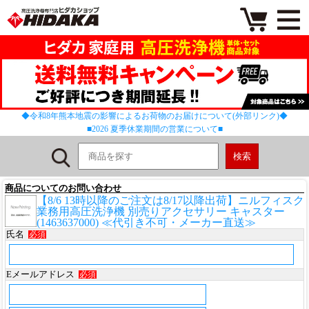
◆令和8年熊本地震の影響によるお荷物のお届けについて(外部リンク)◆
■2026 夏季休業期間の営業について■
商品についてのお問い合わせ
【8/6 13時以降のご注文は8/17以降出荷】ニルフィスク
業務用高圧洗浄機 別売りアクセサリー キャスター
(1463637000) ≪代引き不可・メーカー直送≫
氏名
必須
Eメールアドレス
必須