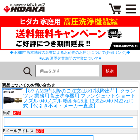
◆令和8年熊本地震の影響によるお荷物のお届けについて(外部リンク)◆
■2026 夏季休業期間の営業について■
商品についてのお問い合わせ
【8/7 AM9時以降のご注文は8/17以降出荷】クラン
ツレ 業務用高圧洗浄機用 ファンジェットショート
ノズル 040ノズル 噴射角25度 12392s-040 M22ねじ
式【代引き不可・メーカー直送】
氏名
必須
Eメールアドレス
必須