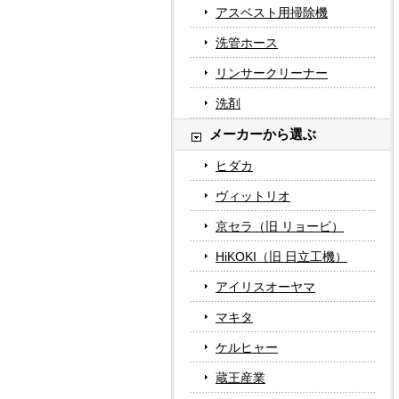
アスベスト用掃除機
洗管ホース
リンサークリーナー
洗剤
メーカーから選ぶ
ヒダカ
ヴィットリオ
京セラ（旧 リョービ）
HiKOKI（旧 日立工機）
アイリスオーヤマ
マキタ
ケルヒャー
蔵王産業