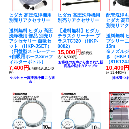
ヒダカ 高圧洗浄機用
ヒダカ 高圧洗浄機用
配管洗浄
別売りアクセサリー
別売りアクセサリー
ヒダカ 高
別売りア
送料無料 ヒダカ 高圧
【送料無料】ヒダカ
洗浄機用 部品 別売り
テラスクリーナー プ
送料無料 
アクセサリー 自吸セ
ラスTC320 （HKP-
プクリー
ット （HKP-JSET）
0082）
15m
（円盤型ストレーナー
15,000円
※ノズル
(消費税
+自吸用ホース3m+フ
き （HKP-
込:16,500円)
ィルターボトル）
（81K124
お客様のお声から生まれた新
商品✩洗浄力アップ✩
7,400円
10,400
(消費税込:8,140
円)
込:11,440円)
ケルヒャー高圧洗浄機にも適
排水管つ
合！