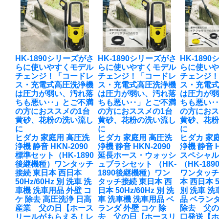
HK-1890シリーズがさ
HK-1890シリーズがさ
HK-189
らに使いやすくモデル
らに使いやすくモデル
らに使い
チェンジ！「コードレ
チェンジ！「コードレ
チェンジ
ス・充電式高圧洗浄機
ス・充電式高圧洗浄機
ス・充電
は圧力が弱い、汚れ落
は圧力が弱い、汚れ落
は圧力が
ちも悪い‥」とご不満
ちも悪い‥」とご不満
ちも悪い
の方におススメの1台
の方におススメの1台
の方におス
黄砂、花粉の洗い流し
黄砂、花粉の洗い流し
黄砂、花
に
に
に
ヒダカ 家庭用 高圧洗
ヒダカ 家庭用 高圧洗
ヒダカ 家
浄機 静音 HKN-2090
浄機 静音 HKN-2090
浄機 静音 H
標準セット（HK-1890
延長ホース・ウォッシ
スペシャ
後継機種）ワンタッチ
ュブラシセット （HK-
（HK-18
接続 東日本 西日本
1890後継機種）ワン
ワンタッチ
50Hz/60Hz 別 洗車 洗
タッチ接続 東日本 西
本 西日本 5
車機 洗車用品 外壁 コ
日本 50Hz/60Hz 別 洗
別 洗車 洗
ケ 除去 高圧洗浄 日高
車 洗車機 洗車用品 ベ
品 ベランダ
産業 父の日【ホース
ランダ 外壁 コケ 除
除去 父の
リールがもらえる！レ
去 父の日【ホースリ
口発送【