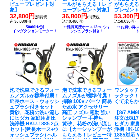
ビュープレゼント対
ールがもらえる！レビ
がもらえ
象】
ュープレゼント対象】
プレゼン
32,800円
36,800円
53,300
(消費税
(消費税
込:36,080円)
込:40,480円)
込:58,630円)
50/60Hz別
↑↑延長高圧ホース12m+ウォ
↑↑お買い得
インダクションモーター！
ッシュブラシ付き！
泡で洗車できるフォー
泡で洗車できるフォー
ワンタッ
ムノズルが標準付属！
ムノズルが標準付属！
ラクラク
延長ホース・ウォッシ
掃除 100v パーツ 簡易
くて柔ら
ュブラシ付きセット
ため水 アクセサリー
黄砂、花粉の洗い流し
高圧 ノズル 電動 強い
【8/7 A
に
ヒダカ 家庭用高圧
シャンプー 手持ち
注文は8/1
洗浄機 HKU-1885 2点
黄砂、花粉の洗い流し
ヒダカ 家
セット(延長ホース+ウ
に
【カーシャンプーが
浄機 HK-18
ォッシュブラシ) ヘル
もらえる！レビュー特
1885対応