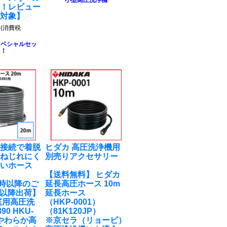
小型高圧洗浄機
る！レビュー
ト対象】
円
(消費税
スペシャルセッ
ト！
チ接続で着脱
ヒダカ 高圧洗浄機用
！ねじれにく
別売りアクセサリー
かいホース
【送料無料】 ヒダカ
M9時以降のご
延長高圧ホース 10m
7以降出荷】
延長ホース
庭用高圧洗
（HKP-0001）
90 HKU-
（81K120JP）
 やわらか高
※京セラ（リョービ）