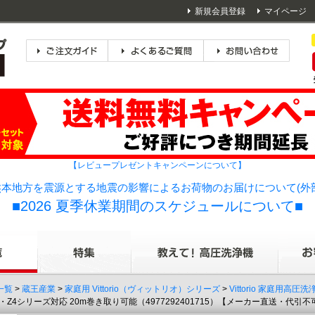
新規会員登録
マイページ
【レビュープレゼントキャンペーンについて】
本地方を震源とする地震の影響によるお荷物のお届けについて(外
■2026 夏季休業期間のスケジュールについて■
一覧
>
蔵王産業
>
家庭用 Vittorio（ヴィットリオ）シリーズ
>
Vittorio 家庭用高圧洗
Z3・Z4シリーズ対応 20m巻き取り可能（4977292401715）【メーカー直送・代引不