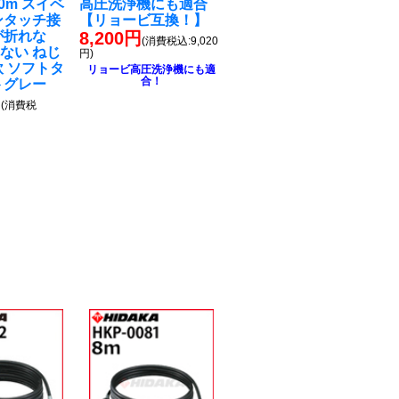
0m スイベ
高圧洗浄機にも適合
ンタッチ接
【リョービ互換！】
が折れな
8,200円
(消費税込:9,020
ない ねじ
円)
軟 ソフトタ
リョービ高圧洗浄機にも適
合！
トグレー
円
(消費税