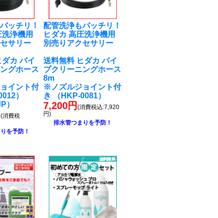
もバッチリ！
配管洗浄もバッチリ！
圧洗浄機用
ヒダカ 高圧洗浄機用
クセサリー
別売りアクセサリー
ヒダカ パイ
送料無料 ヒダカ パイ
ニングホース
プクリーニングホース
8m
ジョイント付
※ノズルジョイント付
0012）
き （HKP-0081）
JP）
7,200円
(消費税込:7,920
円
円)
(消費税
排水管つまりを予防！
まりを予防！