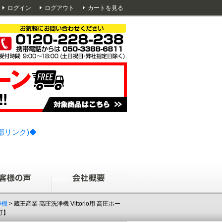
ログイン
ログアウト
カートを見る
部リンク)◆
浄機
> 蔵王産業 高圧洗浄機 Vittorio用 高圧ホー
可】