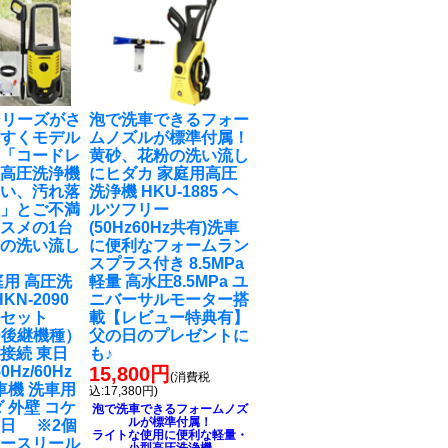
0シリーズがさ
泡で洗車できるフォー
やすくモデル
ムノズルが標準付属！
！「コードレ
黄砂、花粉の洗い流し
式高圧洗浄機
に
ヒダカ 家庭用高圧
弱い、汚れ落
洗浄機 HKU-1885 ヘ
‥」とご不満
ルツフリー
スメの1台
(50Hz60Hz共有)洗車
粉の洗い流し
に便利なフォームラン
スプラス付き 8.5MPa
庭用 高圧洗
軽量 高水圧8.5MPa ユ
KN-2090
ニバーサルモーター搭
ルセット
載【レビュー特典有】
90後継機種）
父の日のプレゼントに
接続 東日
も♪
0Hz/60Hz
15,800円
(消費税
車機 洗車用
込:17,380円)
 外壁 コケ
泡で洗車できるフォームノズ
ルが標準付属！
日 ※2個
ライトな使用に便利な軽量・
ホースリール