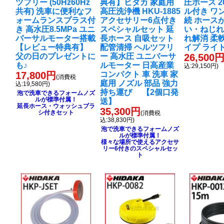
ツフリー (50Hz60Hz
典有】ヒダカ 家庭用
圧ホース 2
共有) 洗車に便利なフ
高圧洗浄機 HKU-1885
ル付き ワ
ォームランスプラス付
アクセサリー6点付き
続 ホース
き 高水圧8.5MPa ユニ
スペシャルセット 延
い・ねじれ
バーサルモーター搭載
長ホース 自吸セット
れ解消 柔
【レビュー特典有】
配管清掃 ヘルツフリ
イプ ライ
父の日のプレゼントに
ー 高水圧 ユニバーサ
26,500
も♪
ルモーター 日高産業
込:29,150円)
17,800円
コンパクト 車 洗車 家
(消費税
庭用 ノズル 部品 強力
込:19,580円)
持ち運び 【2個口発
泡で洗車できるフォームノズ
ルが標準付属！
送】
延長ホース・ウォッシュブラ
35,300円
シ付きセット
(消費税
込:38,830円)
泡で洗車できるフォームノズ
ルが標準付属！
様々な場所で使えるアクセサ
リー6付きのスペシャルセッ
ト