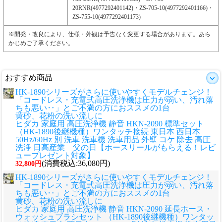
20RNR(4977292401142)・ZS-705-10(4977292401166)・
ZS-755-10(4977292401173)
※開発・改良により、仕様・外観は予告なく変更する場合があります。あら
かじめご了承ください。
おすすめ商品
HK-1890シリーズがさらに使いやすくモデルチェンジ！
「コードレス・充電式高圧洗浄機は圧力が弱い、汚れ落
ちも悪い‥」とご不満の方におススメの1台
黄砂、花粉の洗い流しに
ヒダカ 家庭用 高圧洗浄機 静音 HKN-2090 標準セット
（HK-1890後継機種）ワンタッチ接続 東日本 西日本
50Hz/60Hz 別 洗車 洗車機 洗車用品 外壁 コケ 除去 高圧
洗浄 日高産業 父の日【ホースリールがもらえる！レビ
ュープレゼント対象】
(消費税込:36,080円)
32,800円
HK-1890シリーズがさらに使いやすくモデルチェンジ！
「コードレス・充電式高圧洗浄機は圧力が弱い、汚れ落
ちも悪い‥」とご不満の方におススメの1台
黄砂、花粉の洗い流しに
ヒダカ 家庭用 高圧洗浄機 静音 HKN-2090 延長ホース・
ウォッシュブラシセット （HK-1890後継機種）ワンタッ