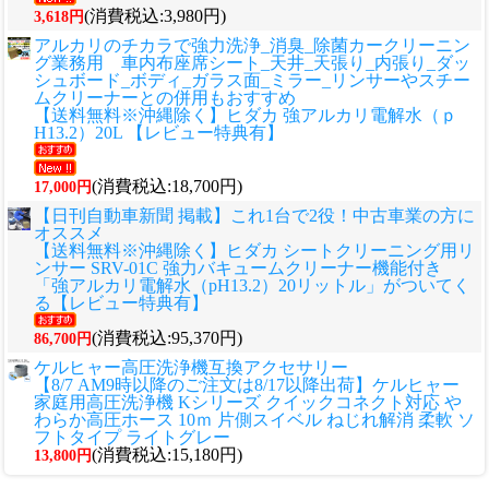
(消費税込:3,980円)
3,618円
アルカリのチカラで強力洗浄_消臭_除菌カークリーニン
グ業務用 車内布座席シート_天井_天張り_内張り_ダッ
シュボード_ボディ_ガラス面_ミラー_リンサーやスチー
ムクリーナーとの併用もおすすめ
【送料無料※沖縄除く】ヒダカ 強アルカリ電解水（ｐ
H13.2）20L 【レビュー特典有】
(消費税込:18,700円)
17,000円
【日刊自動車新聞 掲載】これ1台で2役！中古車業の方に
オススメ
【送料無料※沖縄除く】ヒダカ シートクリーニング用リ
ンサー SRV-01C 強力バキュームクリーナー機能付き
「強アルカリ電解水（pH13.2）20リットル」がついてく
る【レビュー特典有】
(消費税込:95,370円)
86,700円
ケルヒャー高圧洗浄機互換アクセサリー
【8/7 AM9時以降のご注文は8/17以降出荷】ケルヒャー
家庭用高圧洗浄機 Kシリーズ クイックコネクト対応 や
わらか高圧ホース 10ｍ 片側スイベル ねじれ解消 柔軟 ソ
フトタイプ ライトグレー
(消費税込:15,180円)
13,800円