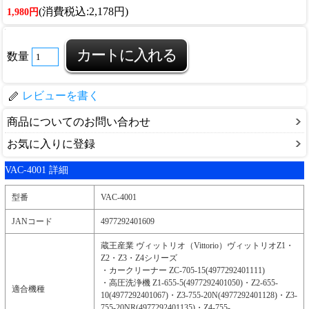
(消費税込:2,178円)
1,980円
数量
レビューを書く
商品についてのお問い合わせ
お気に入りに登録
VAC-4001 詳細
型番
VAC-4001
JANコード
4977292401609
蔵王産業 ヴィットリオ（Vittorio）ヴィットリオZ1・
Z2・Z3・Z4シリーズ
・カークリーナー ZC-705-15(4977292401111)
・高圧洗浄機 Z1-655-5(4977292401050)・Z2-655-
適合機種
10(4977292401067)・Z3-755-20N(4977292401128)・Z3-
755-20NR(4977292401135)・Z4-755-