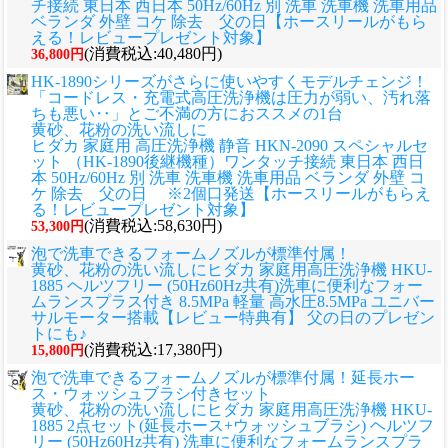
チ接続 東日本 西日本 50Hz/60Hz 別 洗車 洗車機 洗車用品
ベランダ 外壁 コケ 除去 父の日【ホースリールがもら
える！レビュープレゼント対象】
(消費税込:40,480円)
36,800円
HK-1890シリーズがさらに使いやすくモデルチェンジ！
「コードレス・充電式高圧洗浄機は圧力が弱い、汚れ落
ちも悪い‥」とご不満の方におススメの1台
黄砂、花粉の洗い流しに
ヒダカ 家庭用 高圧洗浄機 静音 HKN-2090 スペシャルセ
ット （HK-1890後継機種）ワンタッチ接続 東日本 西日
本 50Hz/60Hz 別 洗車 洗車機 洗車用品 ベランダ 外壁 コ
ケ 除去 父の日 ※2個口発送【ホースリールがもらえ
る！レビュープレゼント対象】
(消費税込:58,630円)
53,300円
泡で洗車できるフォームノズルが標準付属！
黄砂、花粉の洗い流しに
ヒダカ 家庭用高圧洗浄機 HKU-
1885 ヘルツフリー (50Hz60Hz共有)洗車に便利なフォー
ムランスプラス付き 8.5MPa 軽量 高水圧8.5MPa ユニバー
サルモーター搭載【レビュー特典有】 父の日のプレゼン
トにも♪
(消費税込:17,380円)
15,800円
泡で洗車できるフォームノズルが標準付属！延長ホー
ス・ウォッシュブラシ付きセット
黄砂、花粉の洗い流しに
ヒダカ 家庭用高圧洗浄機 HKU-
1885 2点セット(延長ホース+ウォッシュブラシ) ヘルツフ
リー (50Hz60Hz共有) 洗車に便利なフォームランスプラ