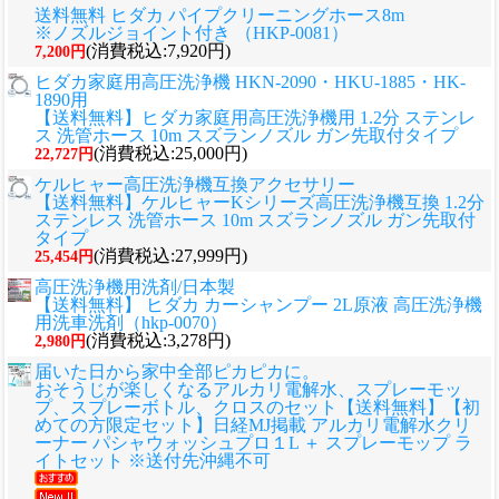
送料無料 ヒダカ パイプクリーニングホース8m
※ノズルジョイント付き （HKP-0081）
(消費税込:7,920円)
7,200円
ヒダカ家庭用高圧洗浄機 HKN-2090・HKU-1885・HK-
1890用
【送料無料】ヒダカ家庭用高圧洗浄機用 1.2分 ステンレ
ス 洗管ホース 10m スズランノズル ガン先取付タイプ
(消費税込:25,000円)
22,727円
ケルヒャー高圧洗浄機互換アクセサリー
【送料無料】ケルヒャーKシリーズ高圧洗浄機互換 1.2分
ステンレス 洗管ホース 10m スズランノズル ガン先取付
タイプ
(消費税込:27,999円)
25,454円
高圧洗浄機用洗剤/日本製
【送料無料】 ヒダカ カーシャンプー 2L原液 高圧洗浄機
用洗車洗剤（hkp-0070）
(消費税込:3,278円)
2,980円
届いた日から家中全部ピカピカに。
おそうじが楽しくなるアルカリ電解水、スプレーモッ
プ、スプレーボトル、クロスのセット
【送料無料】【初
めての方限定セット】日経MJ掲載 アルカリ電解水クリ
ーナー パシャウォッシュプロ１L ＋ スプレーモップ ラ
イトセット ※送付先沖縄不可