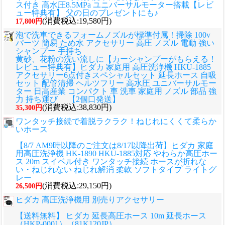
ス付き 高水圧8.5MPa ユニバーサルモーター搭載【レビ
ュー特典有】 父の日のプレゼントにも♪
(消費税込:19,580円)
17,800円
泡で洗車できるフォームノズルが標準付属！掃除 100v
パーツ 簡易 ため水 アクセサリー 高圧 ノズル 電動 強い
シャンプー 手持ち
黄砂、花粉の洗い流しに
【カーシャンプーがもらえる！
レビュー特典有】ヒダカ 家庭用 高圧洗浄機 HKU-1885
アクセサリー6点付きスペシャルセット 延長ホース 自吸
セット 配管清掃 ヘルツフリー 高水圧 ユニバーサルモー
ター 日高産業 コンパクト 車 洗車 家庭用 ノズル 部品 強
力 持ち運び 【2個口発送】
(消費税込:38,830円)
35,300円
ワンタッチ接続で着脱ラクラク！ねじれにくくて柔らか
いホース
【8/7 AM9時以降のご注文は8/17以降出荷】ヒダカ 家庭
用高圧洗浄機 HK-1890 HKU-1885対応 やわらか高圧ホー
ス 20m スイベル付き ワンタッチ接続 ホースが折れな
い・ねじれない ねじれ解消 柔軟 ソフトタイプ ライトグ
レー
(消費税込:29,150円)
26,500円
ヒダカ 高圧洗浄機用 別売りアクセサリー
【送料無料】 ヒダカ 延長高圧ホース 10m 延長ホース
（HKP-0001）（81K120JP）