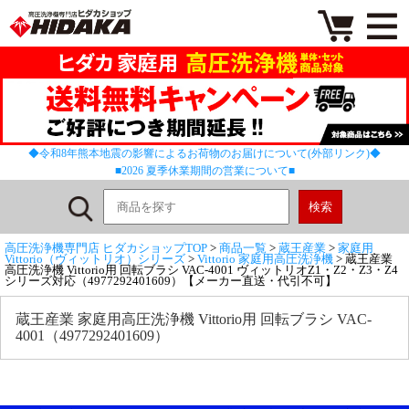
◆令和8年熊本地震の影響によるお荷物のお届けについて(外部リンク)◆
■2026 夏季休業期間の営業について■
高圧洗浄機専門店 ヒダカショップTOP
>
商品一覧
>
蔵王産業
>
家庭用
Vittorio（ヴィットリオ）シリーズ
>
Vittorio 家庭用高圧洗浄機
> 蔵王産業
高圧洗浄機 Vittorio用 回転ブラシ VAC-4001 ヴィットリオZ1・Z2・Z3・Z4
シリーズ対応（4977292401609）【メーカー直送・代引不可】
蔵王産業 家庭用高圧洗浄機 Vittorio用 回転ブラシ VAC-
4001（4977292401609）