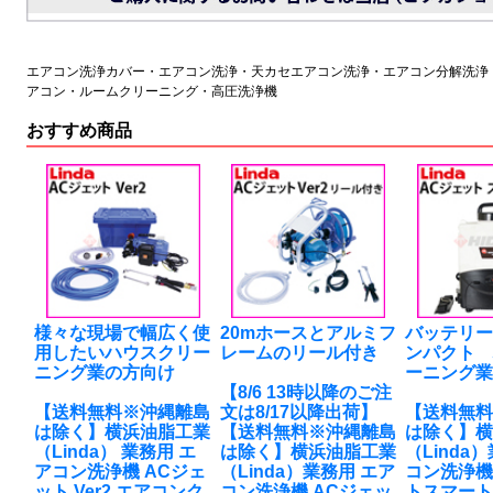
エアコン洗浄カバー・エアコン洗浄・天カセエアコン洗浄・エアコン分解洗浄
アコン・ルームクリーニング・高圧洗浄機
おすすめ商品
様々な現場で幅広く使
20mホースとアルミフ
バッテリ
用したいハウスクリー
レームのリール付き
ンパクト
ニング業の方向け
ーニング
【8/6 13時以降のご注
【送料無料※沖縄離島
文は8/17以降出荷】
【送料無
は除く】横浜油脂工業
【送料無料※沖縄離島
は除く】
（Linda） 業務用 エ
は除く】横浜油脂工業
（Linda
アコン洗浄機 ACジェ
（Linda）業務用 エア
コン洗浄機
ット Ver2 エアコンク
コン洗浄機 ACジェッ
トスマート