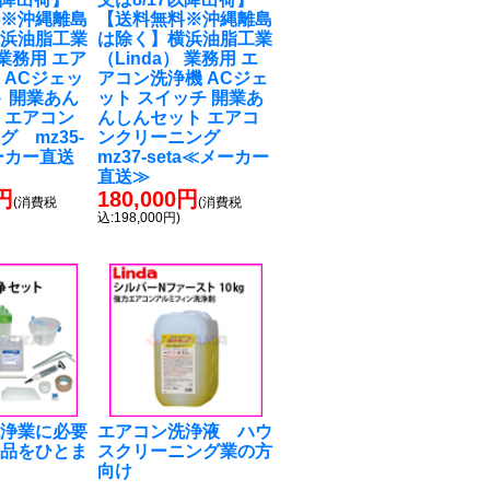
料※沖縄離島
【送料無料※沖縄離島
横浜油脂工業
は除く】横浜油脂工業
）業務用 エア
（Linda） 業務用 エ
 ACジェッ
アコン洗浄機 ACジェ
ト 開業あん
ット スイッチ 開業あ
 エアコン
んしんセット エアコ
 mz35-
ンクリーニング
メーカー直送
mz37-seta≪メーカー
直送≫
0円
180,000円
(消費税
(消費税
込:198,000円)
洗浄業に必要
エアコン洗浄液 ハウ
備品をひとま
スクリーニング業の方
向け