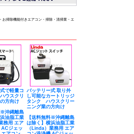
・お掃除機能付きエアコン・掃除・清掃業・エ
ー式で軽量コ
バッテリー式 取り外
 ハウスクリ
し可能なカートリッジ
業の方向け
タンク ハウスクリー
ニング業の方向け
料※沖縄離島
横浜油脂工業
【送料無料※沖縄離島
）業務用 エア
は除く】横浜油脂工業
 ACジェッ
（Linda）業務用 エア
 エアコン
コン洗浄機 ACジェッ