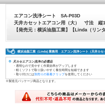
エアコン洗浄シート SA-P03D
天井カセットエアコン用（大） 寸法 縦16
【発売元：横浜油脂工業】【Linda（リン
横浜油脂工業（Linda) 業務用 エアコン洗浄シート（天井カ
天カセエアコン洗浄の必需品
・透明なので見やすく作業効率がアップします
・軽くソフトで取り扱いやすく養生時間を短縮できます
・取り付けには
別売りの装着クリップ
を使用してください
※製造元パッケージ商品となります。