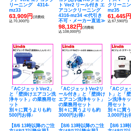
リーニング 4314-
ト Ver2 リール付き エ
クリーニング
mz33
アコンクリーニング
mz35
63,909円
4316-mz34 ≪代引き
61,445
(消費税
不可・メーカー直送≫
込:70,300円)
込:67,590円)
98,182円
(消費税
込:108,000円)
「ACジェットVer2」
「ACジェットVer2リ
「ACジェ
と「壁掛けエアコン洗
ール付き」と「壁掛け
ト」と「
浄キット」の業務用セ
エアコン洗浄キット」
ン洗浄キ
ット
の業務用セット
用セット
別々に買うよりも約
別々に買うよりも約
別々に買
500円お得♪
3000円お得♪
3,000円お
【8/6 13時以降のご注
【8/6 13時以降のご注
【8/6 1
文は8/17以降出荷】
文は8/17以降出荷】
文は8/17