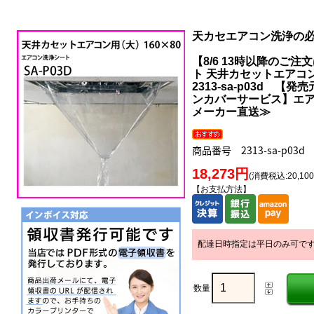
天カセエアコン洗浄の
【8/6 13時以降のご注
ト 天井カセットエアコン用
2313-sa-p03d 
ンカバーサービス】エ
メーカー直送≫
商品番号 2313-sa-p03d
18,273円
(消費税込:20,10
【お支払方法】
配達日時指定は平日のみ可で
数量