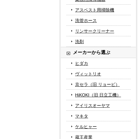
アスベスト用掃除機
洗管ホース
リンサークリーナー
洗剤
メーカーから選ぶ
ヒダカ
ヴィットリオ
京セラ（旧 リョービ）
HiKOKI（旧 日立工機）
アイリスオーヤマ
マキタ
ケルヒャー
蔵王産業