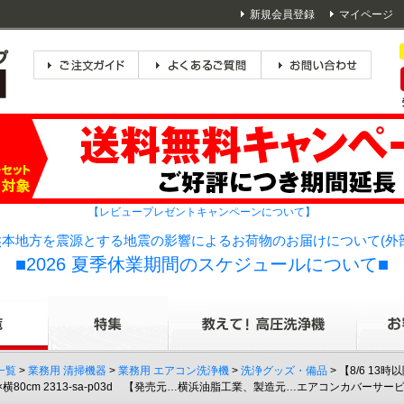
新規会員登録
マイページ
【レビュープレゼントキャンペーンについて】
本地方を震源とする地震の影響によるお荷物のお届けについて(外
■2026 夏季休業期間のスケジュールについて■
一覧
>
業務用 清掃機器
>
業務用 エアコン洗浄機
>
洗浄グッズ・備品
> 【8/6 1
0×横80cm 2313-sa-p03d 【発売元…横浜油脂工業、製造元…エアコンカバ