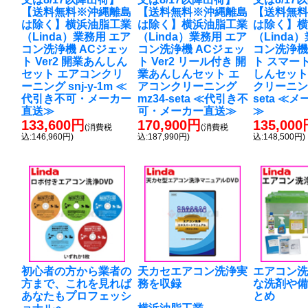
【送料無料※沖縄離島
【送料無料※沖縄離島
【送料無
は除く】横浜油脂工業
は除く】横浜油脂工業
は除く】
（Linda）業務用 エア
（Linda）業務用 エア
（Linda
コン洗浄機 ACジェッ
コン洗浄機 ACジェッ
コン洗浄機
ト Ver2 開業あんしん
ト Ver2 リール付き 開
ト スマー
セット エアコンクリ
業あんしんセット エ
しんセット
ーニング snj-y-1m ≪
アコンクリーニング
クリーニング
代引き不可・メーカー
mz34-seta ≪代引き不
seta ≪
直送≫
可・メーカー直送≫
≫
133,600円
170,900円
135,00
(消費税
(消費税
込:146,960円)
込:187,990円)
込:148,500円)
初心者の方から業者の
天カセエアコン洗浄実
エアコン
方まで、これを見れば
務を収録
な洗剤や
あなたもプロフェッシ
とめ