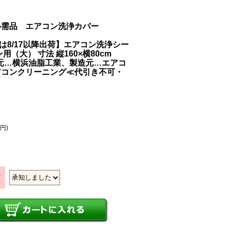
必需品 エアコン洗浄カバー
文は8/17以降出荷】エアコン洗浄シー
（大） 寸法 縦160×横80cm
【発売元…横浜油脂工業、製造元…エアコ
アコンクリーニング≪代引き不可・
0円)
す