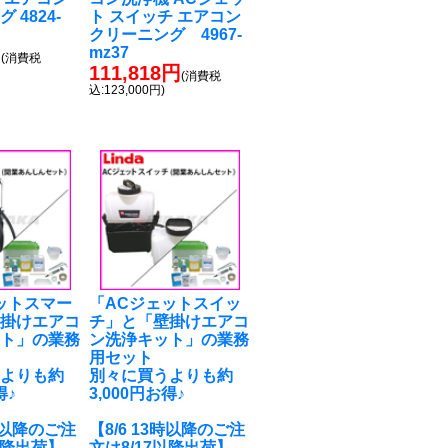
 4824-
ト スイッチ エアコン
クリーニング 4967-
円
mz37
(消費税
111,818円
(消費税
込:123,000円)
ットスマー
「ACジェットスイッ
壁掛けエアコ
チ」と「壁掛けエアコ
ット」の業務
ン洗浄キット」の業務
用セット
うよりも約
別々に買うよりも約
得♪
3,000円お得♪
3時以降のご注
【8/6 13時以降のご注
以降出荷】
文は8/17以降出荷】