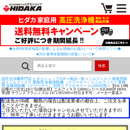
◆令和8年熊本地震の影響によるお荷物のお届けについて(外部リンク)◆
■2026 夏季休業期間の営業について■
高圧洗浄機専門店 ヒダカショップTOP
>
商品一覧
>
ニルフィスク 業務用製
品
>
ニルフィスク 業務用 各種掃除機 （クリーナー）
>
ニルフィスク 業務
用 各種掃除機 （クリーナー） 別売りアクセサリー
>
GM80P用
> 【8/6 13時
以降のご注文は8/17以降出荷】ニルフィスク GM80シリーズ(GM80P HEPA
等)用 ラウンドブラシノズル 1471385500≪代引き不可・メーカー直送≫
配送先が沖縄、離島の場合は配送業者の都合上、ご注文を承
ることができません。
ご注文いただいた場合はキャンセルさせていただきますの
で、何卒ご了承いただきますようお願いいたします。