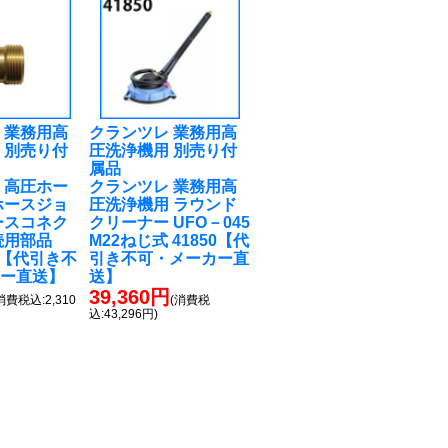
 業務用高
クランツレ 業務用高
 別売り付
圧洗浄機用 別売り付
属品
 高圧ホー
クランツレ 業務用高
ホースジョ
圧洗浄機用 ラウンド
ースコネク
クリーナー UFO－045
続用部品
M22ねじ式 41850【代
）【代引き不
引き不可・メーカー直
カー直送】
送】
39,360円
消費税込:2,310
(消費税
込:43,296円)