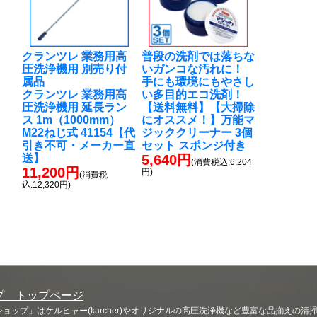
クランツレ 業務用高
普段の洗剤では落ちな
圧洗浄機用 別売り付
いガンコな汚れに！
属品
手にも環境にもやさし
クランツレ 業務用高
い多目的エコ洗剤！
圧洗浄機用 延長ラン
【送料無料】【大掃除
ス 1m（1000mm）
にオススメ！】万能マ
M22ねじ式 41154【代
ジッククリーナー 3個
引き不可・メーカー直
セット スポンジ付き
送】
5,640円
(消費税込:6,204
11,200円
円)
(消費税
込:12,320円)
プ トップページ
ップ」はケルヒャー(karcher)やオリジナルの高圧洗浄機など豊富な品揃えの