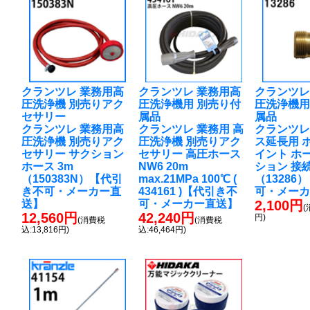
クランツレ 業務用高
クランツレ 業務用高
クランツレ
圧洗浄機 別売りアク
圧洗浄機用 別売り付
圧洗浄機用
セサリー
属品
属品
クランツレ 業務用高
クランツレ 業務用 高
クランツレ
圧洗浄機 別売りアク
圧洗浄機 別売りアク
ス延長用 
セサリー サクション
セサリー 高圧ホース
イント ホ
ホース 3m
NW6 20m
ション 接
（150383N）【代引
max.21MPa 100℃ (
（13286
き不可・メーカー直
434161 )【代引き不
可・メー
送】
可・メーカー直送】
2,100円
(
12,560円
42,240円
円)
(消費税
(消費税
込:13,816円)
込:46,464円)