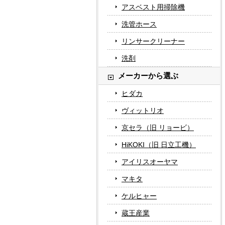
アスベスト用掃除機
洗管ホース
リンサークリーナー
洗剤
メーカーから選ぶ
ヒダカ
ヴィットリオ
京セラ（旧 リョービ）
HiKOKI（旧 日立工機）
アイリスオーヤマ
マキタ
ケルヒャー
蔵王産業