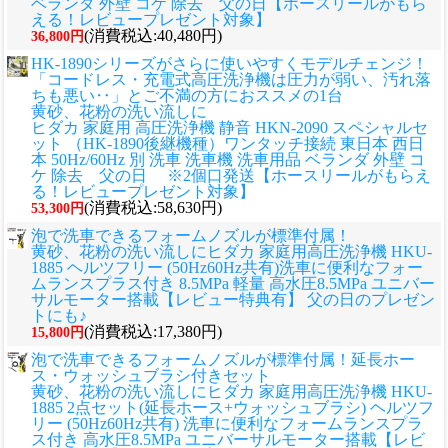
ベランダ 外壁 コケ 除去 父の日【ホースリールがもら
える！レビュープレゼント対象】
(消費税込:40,480円)
36,800円
HK-1890シリーズがさらに使いやすくモデルチェンジ！
「コードレス・充電式高圧洗浄機は圧力が弱い、汚れ落
ちも悪い‥」とご不満の方におススメの1台
黄砂、花粉の洗い流しに
ヒダカ 家庭用 高圧洗浄機 静音 HKN-2090 スペシャルセ
ット （HK-1890後継機種）ワンタッチ接続 東日本 西日
本 50Hz/60Hz 別 洗車 洗車機 洗車用品 ベランダ 外壁 コ
ケ 除去 父の日 ※2個口発送【ホースリールがもらえ
る！レビュープレゼント対象】
(消費税込:58,630円)
53,300円
泡で洗車できるフォームノズルが標準付属！
黄砂、花粉の洗い流しに
ヒダカ 家庭用高圧洗浄機 HKU-
1885 ヘルツフリー (50Hz60Hz共有)洗車に便利なフォー
ムランスプラス付き 8.5MPa 軽量 高水圧8.5MPa ユニバー
サルモーター搭載【レビュー特典有】 父の日のプレゼン
トにも♪
(消費税込:17,380円)
15,800円
泡で洗車できるフォームノズルが標準付属！延長ホー
ス・ウォッシュブラシ付きセット
黄砂、花粉の洗い流しに
ヒダカ 家庭用高圧洗浄機 HKU-
1885 2点セット(延長ホース+ウォッシュブラシ) ヘルツフ
リー (50Hz60Hz共有) 洗車に便利なフォームランスプラ
ス付き 高水圧8.5MPa ユニバーサルモーター搭載【レビ