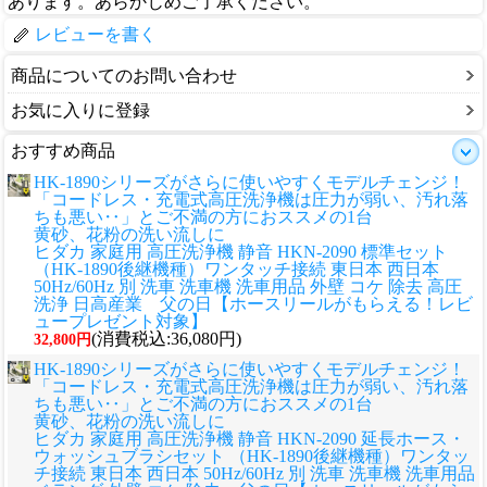
あります。あらかじめご了承ください。
レビューを書く
商品についてのお問い合わせ
お気に入りに登録
おすすめ商品
HK-1890シリーズがさらに使いやすくモデルチェンジ！
「コードレス・充電式高圧洗浄機は圧力が弱い、汚れ落
ちも悪い‥」とご不満の方におススメの1台
黄砂、花粉の洗い流しに
ヒダカ 家庭用 高圧洗浄機 静音 HKN-2090 標準セット
（HK-1890後継機種）ワンタッチ接続 東日本 西日本
50Hz/60Hz 別 洗車 洗車機 洗車用品 外壁 コケ 除去 高圧
洗浄 日高産業 父の日【ホースリールがもらえる！レビ
ュープレゼント対象】
(消費税込:36,080円)
32,800円
HK-1890シリーズがさらに使いやすくモデルチェンジ！
「コードレス・充電式高圧洗浄機は圧力が弱い、汚れ落
ちも悪い‥」とご不満の方におススメの1台
黄砂、花粉の洗い流しに
ヒダカ 家庭用 高圧洗浄機 静音 HKN-2090 延長ホース・
ウォッシュブラシセット （HK-1890後継機種）ワンタッ
チ接続 東日本 西日本 50Hz/60Hz 別 洗車 洗車機 洗車用品