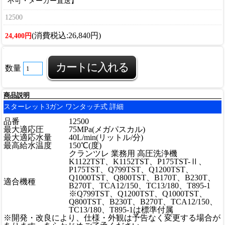
不可・メーカー直送】
12500
(消費税込:26,840円)
24,400円
数量
商品説明
スターレット3ガン ワンタッチ式 詳細
品番
12500
最大適応圧
75MPa(メガパスカル)
最大適応水量
40L/min(リットル/分)
最高給水温度
150℃(度)
クランツレ 業務用 高圧洗浄機
K1122TST、K1152TST、P175TST-Ⅱ、
P175TST、Q799TST、Q1200TST、
Q1000TST、Q800TST、B170T、B230T、
適合機種
B270T、TCA12/150、TC13/180、T895-1
※Q799TST、Q1200TST、Q1000TST、
Q800TST、B230T、B270T、TCA12/150、
TC13/180、T895-1は標準付属
※開発・改良により、仕様・外観は予告なく変更する場合が