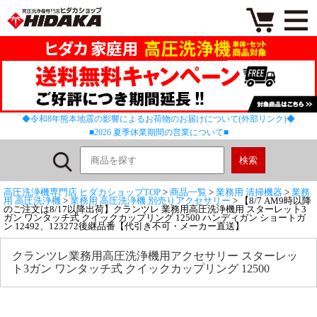
◆令和8年熊本地震の影響によるお荷物のお届けについて(外部リンク)◆
■2026 夏季休業期間の営業について■
高圧洗浄機専門店 ヒダカショップTOP
>
商品一覧
>
業務用 清掃機器
>
業務
用 高圧洗浄機
>
業務用 高圧洗浄機 別売りアクセサリー
> 【8/7 AM9時以降
のご注文は8/17以降出荷】クランツレ 業務用高圧洗浄機用 スターレット3
ガン ワンタッチ式 クイックカップリング 12500 ハンディガン ショートガ
ン 12492、123272後継品番【代引き不可・メーカー直送】
クランツレ業務用高圧洗浄機用アクセサリー スターレッ
ト3ガン ワンタッチ式 クイックカップリング 12500