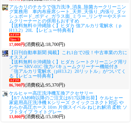
アルカリのチカラで強力洗浄_消臭_除菌カークリーニン
グ業務用 車内布座席シート_天井_天張り_内張り_ダッ
シュボード_ボディ_ガラス面_ミラー_リンサーやスチー
ムクリーナーとの併用もおすすめ
【送料無料※沖縄除く】ヒダカ 強アルカリ電解水（ｐ
H13.2）20L 【レビュー特典有】
(消費税込:18,700円)
17,000円
【日刊自動車新聞 掲載】これ1台で2役！中古車業の方に
オススメ
【送料無料※沖縄除く】ヒダカ シートクリーニング用リ
ンサー SRV-01C 強力バキュームクリーナー機能付き
「強アルカリ電解水（pH13.2）20リットル」がついてく
る【レビュー特典有】
(消費税込:95,370円)
86,700円
ケルヒャー高圧洗浄機互換アクセサリー
【8/7 AM9時以降のご注文は8/17以降出荷】ケルヒャー
家庭用高圧洗浄機 Kシリーズ クイックコネクト対応 や
わらか高圧ホース 10ｍ 片側スイベル ねじれ解消 柔軟 ソ
フトタイプ ライトグレー
(消費税込:15,180円)
13,800円