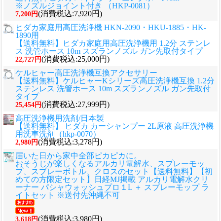
※ノズルジョイント付き （HKP-0081）
(消費税込:7,920円)
7,200円
ヒダカ家庭用高圧洗浄機 HKN-2090・HKU-1885・HK-
1890用
【送料無料】ヒダカ家庭用高圧洗浄機用 1.2分 ステンレ
ス 洗管ホース 10m スズランノズル ガン先取付タイプ
(消費税込:25,000円)
22,727円
ケルヒャー高圧洗浄機互換アクセサリー
【送料無料】ケルヒャーKシリーズ高圧洗浄機互換 1.2分
ステンレス 洗管ホース 10m スズランノズル ガン先取付
タイプ
(消費税込:27,999円)
25,454円
高圧洗浄機用洗剤/日本製
【送料無料】 ヒダカ カーシャンプー 2L原液 高圧洗浄機
用洗車洗剤（hkp-0070）
(消費税込:3,278円)
2,980円
届いた日から家中全部ピカピカに。
おそうじが楽しくなるアルカリ電解水、スプレーモッ
プ、スプレーボトル、クロスのセット
【送料無料】【初
めての方限定セット】日経MJ掲載 アルカリ電解水クリ
ーナー パシャウォッシュプロ１L ＋ スプレーモップ ラ
イトセット ※送付先沖縄不可
(消費税込:3,980円)
3,618円