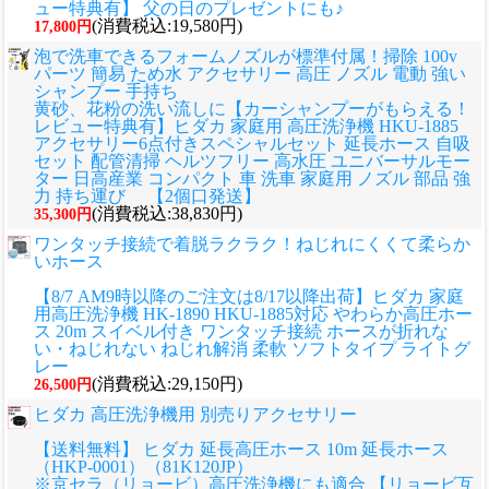
ュー特典有】 父の日のプレゼントにも♪
(消費税込:19,580円)
17,800円
泡で洗車できるフォームノズルが標準付属！掃除 100v
パーツ 簡易 ため水 アクセサリー 高圧 ノズル 電動 強い
シャンプー 手持ち
黄砂、花粉の洗い流しに
【カーシャンプーがもらえる！
レビュー特典有】ヒダカ 家庭用 高圧洗浄機 HKU-1885
アクセサリー6点付きスペシャルセット 延長ホース 自吸
セット 配管清掃 ヘルツフリー 高水圧 ユニバーサルモー
ター 日高産業 コンパクト 車 洗車 家庭用 ノズル 部品 強
力 持ち運び 【2個口発送】
(消費税込:38,830円)
35,300円
ワンタッチ接続で着脱ラクラク！ねじれにくくて柔らか
いホース
【8/7 AM9時以降のご注文は8/17以降出荷】ヒダカ 家庭
用高圧洗浄機 HK-1890 HKU-1885対応 やわらか高圧ホー
ス 20m スイベル付き ワンタッチ接続 ホースが折れな
い・ねじれない ねじれ解消 柔軟 ソフトタイプ ライトグ
レー
(消費税込:29,150円)
26,500円
ヒダカ 高圧洗浄機用 別売りアクセサリー
【送料無料】 ヒダカ 延長高圧ホース 10m 延長ホース
（HKP-0001）（81K120JP）
※京セラ（リョービ）高圧洗浄機にも適合 【リョービ互