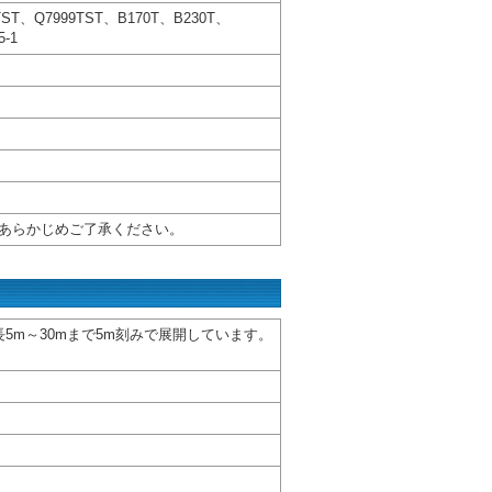
、Q7999TST、B170T、B230T、
5-1
あらかじめご了承ください。
長5m～30mまで5m刻みで展開しています。