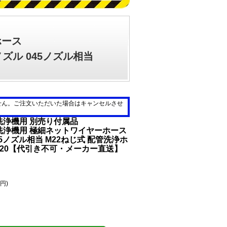
ホース
ズル 045ノズル相当
せん。ご注文いただいた場合はキャンセルさせ
洗浄機用 別売り付属品
洗浄機用 極細ネットワイヤーホース
45ノズル相当 M22ねじ式 配管洗浄ホ
7020【代引き不可・メーカー直送】
0円)