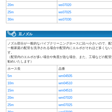
20m
ws07020
25m
ws07025
30m
ws07030
豆ノズル
ノズル部分が一般的なパイプクリーニングホースに比べ小さいので、配
一般家庭の配管を洗浄される場合や配管内にエルボがそれほど多くない
す。
（配管内のエルボが多い場合や角度が急な場合、また、工場などの配管
勧めいたします）
ホース長
品番
5m
wm04505
10m
wm04510
15m
wm04515
20m
wm07020
25m
wm07025