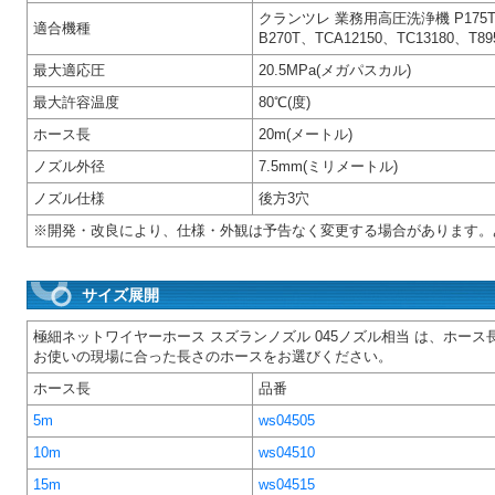
クランツレ 業務用高圧洗浄機 P175TST
適合機種
B270T、TCA12150、TC13180、T89
最大適応圧
20.5MPa(メガパスカル)
最大許容温度
80℃(度)
ホース長
20m(メートル)
ノズル外径
7.5mm(ミリメートル)
ノズル仕様
後方3穴
※開発・改良により、仕様・外観は予告なく変更する場合があります。
サイズ展開
極細ネットワイヤーホース スズランノズル 045ノズル相当 は、ホース
お使いの現場に合った長さのホースをお選びください。
ホース長
品番
5m
ws04505
10m
ws04510
15m
ws04515