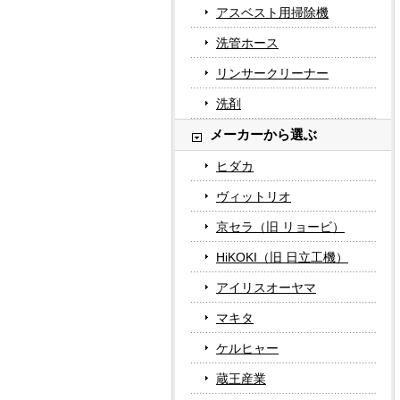
アスベスト用掃除機
洗管ホース
リンサークリーナー
洗剤
メーカーから選ぶ
ヒダカ
ヴィットリオ
京セラ（旧 リョービ）
HiKOKI（旧 日立工機）
アイリスオーヤマ
マキタ
ケルヒャー
蔵王産業