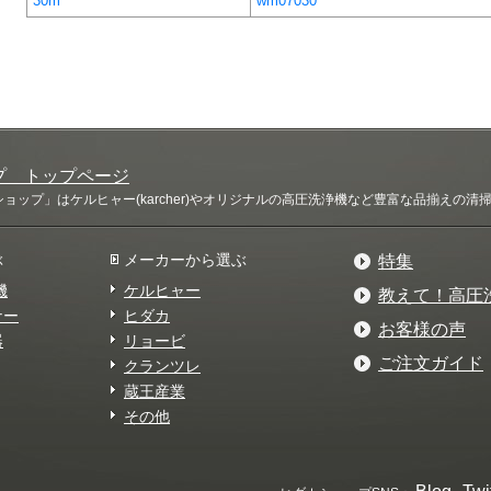
30m
wm07030
プ トップページ
ップ」はケルヒャー(karcher)やオリジナルの高圧洗浄機など豊富な品揃えの
ぶ
メーカーから選ぶ
特集
機
ケルヒャー
教えて！高圧
ナー
ヒダカ
お客様の声
器
リョービ
ご注文ガイド
クランツレ
蔵王産業
その他