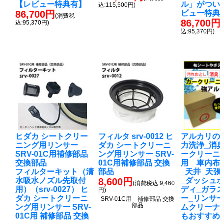
【レビュー特典有】
ル」がつ
込:115,500円)
86,700円
ビュー特
(消費税
86,700
込:95,370円)
込:95,370円)
ヒダカ シートクリー
フィルタ srv-0012 ヒ
アルカリ
ニング用リンサー
ダカ シートクリーニ
力洗浄_消
SRV-01C用補修部品
ング用リンサー SRV-
ークリー
交換部品
01C用補修部品 交換
用 車内
フィルターキット（清
部品
_天井_天
水吸水ノズル先取付
8,600円
_ダッシュ
(消費税込:9,460
用）（srv-0027） ヒ
ディ_ガラ
円)
ダカ シートクリーニ
ー_リンサ
SRV-01C用 補修部品 交換
部品
ング用リンサー SRV-
ムクリー
01C用 補修部品 交換
もおすす