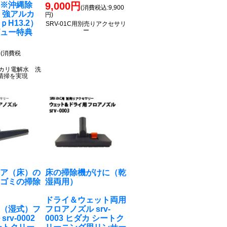
料※沖縄除
9,000円
(消費税込:9,900
 強アルカ
円)
H13.2）
SRV-01C用別売りアクセサリ
ー
ビュー特典
円
(消費税
アルカリ電解水 洗
清掃を実現
ロア（床）の
床の掃除機がけに（乾
むゴミの掃除
湿両用）
ドライ＆ウェット両用
用（湿式）フ
フロアノズル srv-
rv-0002
0003 ヒダカ シートク