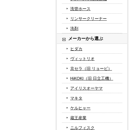
洗管ホース
リンサークリーナー
洗剤
メーカーから選ぶ
ヒダカ
ヴィットリオ
京セラ（旧 リョービ）
HiKOKI（旧 日立工機）
アイリスオーヤマ
マキタ
ケルヒャー
蔵王産業
ニルフィスク