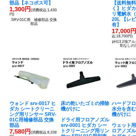
部品【ネコポス可】
【送料無
1,300円
く】ヒダカ
(消費税込:1,430
リ電解水（ｐ
円)
20L 【レ
SRV-01C用 補修部品 交換
部品
有】
17,000
込:18,700円)
pH13.2強
剤なしの
ウォンド srv-0017 ヒ
床の乾いたゴミの掃除
ハードフ
ダカ シートクリーニ
機がけに
水分を含
ング用リンサー SRV-
機がけに
01C用補修部品 交換
ドライ用フロアノズル
部品
srv-0001 ヒダカ シー
ウェット
7,580円
トクリーニング用リン
ロアノズル s
(消費税込:8,338