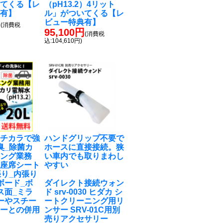
いてくる【レ
（pH13.2）4リット
典有】
ル」がついてくる【レ
円
ビュー特典有】
(消費税
95,100円
(消費税
込:104,610円)
のチカラで強
ハンドグリップ不要で
臭_除菌カ
ホースに直接接続。狭
ニング業務
い車内でも取りまわし
布座席シート
やすい
張り_内張り
ボード_ボ
ダイレクト接続ウォン
ス面_ミラ
ド srv-0030 ヒダカ シ
ーやスチー
ートクリーニング用リ
ナーとの併用
ンサー SRV-01C用別
め
売りアクセサリー