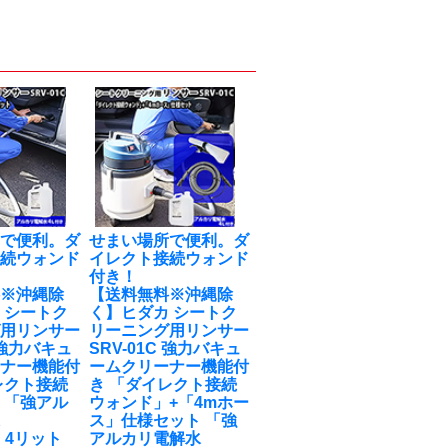
所で便利。ダ
せまい場所で便利。ダ
接続ウォンド
イレクト接続ウォンド
付き！
料※沖縄除
【送料無料※沖縄除
 シートク
く】ヒダカ シートク
グ用リンサー
リーニング用リンサー
C 強力バキュ
SRV-01C 強力バキュ
ーナー機能付
ームクリーナー機能付
レクト接続
き 「ダイレクト接続
 「強アル
ウォンド」+「4mホー
水
ス」仕様セット 「強
2）4リット
アルカリ電解水