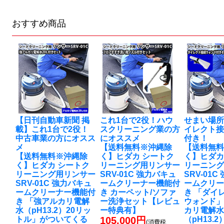
おすすめ商品
【日刊自動車新聞 掲
これ1台で2役！ハウ
せまい場
載】これ1台で2役！
スクリーニング業の方
イレクト
中古車業の方にオスス
にオススメ
付き！
メ
【送料無料※沖縄除
【送料無
【送料無料※沖縄除
く】ヒダカ シートク
く】ヒダカ
く】ヒダカ シートク
リーニング用リンサー
リーニン
リーニング用リンサー
SRV-01C 強力バキュ
SRV-01
SRV-01C 強力バキュ
ームクリーナー機能付
ームクリ
ームクリーナー機能付
き カーペット/ソファ
き 「ダイ
き 「強アルカリ電解
ー洗浄セット【レビュ
ウォンド」
水（pH13.2）20リッ
ー特典有】
カリ電解
トル」がついてくる
105,000円
（pH13.
(消費税