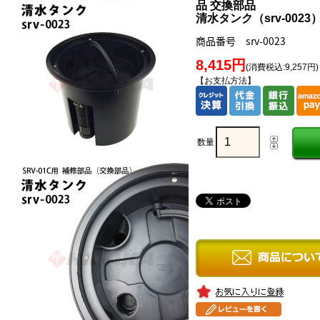
品 交換部品
清水タンク（srv-0023
商品番号 srv-0023
8,415円
(消費税込:9,257円)
【お支払方法】
数量