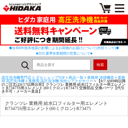
◆令和8年熊本地震の影響によるお荷物のお届けについて(外部リンク)◆
■2026 夏季休業期間の営業について■
高圧洗浄機専門店 ヒダカショップTOP
>
商品一覧
>
業務用 清掃機器
>
業務
用 高圧洗浄機
>
業務用 高圧洗浄機 別売りアクセサリー
> 【8/7 AM9時以降
のご注文は8/17以降出荷】クランツレ 業務用 給水口フィルター用エレメン
ト R73475S用エレメント (60ミクロン) R73475 交換部品 交換パーツ【代引
き不可・メーカー直送】
クランツレ 業務用 給水口フィルター用エレメント
R73475S用エレメント(60ミクロン) R73475