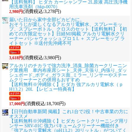
【送料無料】 ヒダカ カーシャンプー 2L原液 高圧洗浄機
用洗車洗剤（hkp-0070）
(消費税込:3,278円)
2,980円
届いた日から家中全部ピカピカに。
おそうじが楽しくなるアルカリ電解水、スプレーモッ
プ、スプレーボトル、クロスのセット
【送料無料】【初
めての方限定セット】日経MJ掲載 アルカリ電解水クリ
ーナー パシャウォッシュプロ１L ＋ スプレーモップ ラ
イトセット ※送付先沖縄不可
(消費税込:3,980円)
3,618円
アルカリのチカラで強力洗浄_消臭_除菌カークリーニン
グ業務用 車内布座席シート_天井_天張り_内張り_ダッ
シュボード_ボディ_ガラス面_ミラー_リンサーやスチー
ムクリーナーとの併用もおすすめ
【送料無料※沖縄除く】ヒダカ 強アルカリ電解水（ｐ
H13.2）20L 【レビュー特典有】
(消費税込:18,700円)
17,000円
【日刊自動車新聞 掲載】これ1台で2役！中古車業の方に
オススメ
【送料無料※沖縄除く】ヒダカ シートクリーニング用リ
ンサー SRV-01C 強力バキュームクリーナー機能付き
「強アルカリ電解水（pH13.2）20リットル」がついてく