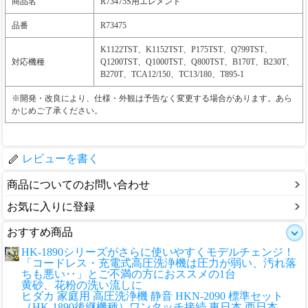
商品名
R73475S用エレメント
品番
R73475
K1122TST、K1152TST、P175TST、Q799TST、
対応機種
Q1200TST、Q1000TST、Q800TST、B170T、B230T、
B270T、TCA12/150、TC13/180、T895-1
※開発・改良により、仕様・外観は予告なく変更する場合があります。あら
かじめご了承ください。
レビューを書く
商品についてのお問い合わせ
お気に入りに登録
おすすめ商品
HK-1890シリーズがさらに使いやすくモデルチェンジ！
「コードレス・充電式高圧洗浄機は圧力が弱い、汚れ落
ちも悪い‥」とご不満の方におススメの1台
黄砂、花粉の洗い流しに
ヒダカ 家庭用 高圧洗浄機 静音 HKN-2090 標準セット
（HK-1890後継機種）ワンタッチ接続 東日本 西日本