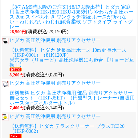
【8/7 AM9時以降のご注文は8/17以降出荷】ヒダカ 家庭
用高圧洗浄機 HK-1890 HKU-1885対応 やわらか高圧ホー
ス 20m スイベル付き ワンタッチ接続 ホースが折れな
い・ねじれない ねじれ解消 柔軟 ソフトタイプ ライトグ
レー
(消費税込:29,150円)
26,500円
ヒダカ 高圧洗浄機用 別売りアクセサリー
【送料無料】 ヒダカ 延長高圧ホース 10m 延長ホース
（HKP-0001）（81K120JP）
※京セラ（リョービ）高圧洗浄機にも適合 【リョービ互
換！】
(消費税込:9,020円)
8,200円
ヒダカ 高圧洗浄機用 別売りアクセサリー
送料無料 ヒダカ 高圧洗浄機用 部品 別売りアクセサリー
自吸セット （HKP-JSET）（円盤型ストレーナー+自吸用
ホース3m+フィルターボトル）
(消費税込:8,140円)
7,400円
ヒダカ 高圧洗浄機用 別売りアクセサリー
【送料無料】ヒダカ テラスクリーナー プラスTC320
（HKP-0082）