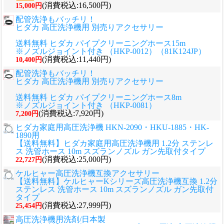
(消費税込:16,500円)
15,000円
配管洗浄もバッチリ！
ヒダカ 高圧洗浄機用 別売りアクセサリー
送料無料 ヒダカ パイプクリーニングホース15m
※ノズルジョイント付き （HKP-0012）（81K124JP）
(消費税込:11,440円)
10,400円
配管洗浄もバッチリ！
ヒダカ 高圧洗浄機用 別売りアクセサリー
送料無料 ヒダカ パイプクリーニングホース8m
※ノズルジョイント付き （HKP-0081）
(消費税込:7,920円)
7,200円
ヒダカ家庭用高圧洗浄機 HKN-2090・HKU-1885・HK-
1890用
【送料無料】ヒダカ家庭用高圧洗浄機用 1.2分 ステンレ
ス 洗管ホース 10m スズランノズル ガン先取付タイプ
(消費税込:25,000円)
22,727円
ケルヒャー高圧洗浄機互換アクセサリー
【送料無料】ケルヒャーKシリーズ高圧洗浄機互換 1.2分
ステンレス 洗管ホース 10m スズランノズル ガン先取付
タイプ
(消費税込:27,999円)
25,454円
高圧洗浄機用洗剤/日本製