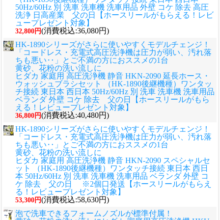
50Hz/60Hz 別 洗車 洗車機 洗車用品 外壁 コケ 除去 高圧
洗浄 日高産業 父の日【ホースリールがもらえる！レビ
ュープレゼント対象】
(消費税込:36,080円)
32,800円
HK-1890シリーズがさらに使いやすくモデルチェンジ！
「コードレス・充電式高圧洗浄機は圧力が弱い、汚れ落
ちも悪い‥」とご不満の方におススメの1台
黄砂、花粉の洗い流しに
ヒダカ 家庭用 高圧洗浄機 静音 HKN-2090 延長ホース・
ウォッシュブラシセット （HK-1890後継機種）ワンタッ
チ接続 東日本 西日本 50Hz/60Hz 別 洗車 洗車機 洗車用品
ベランダ 外壁 コケ 除去 父の日【ホースリールがもら
える！レビュープレゼント対象】
(消費税込:40,480円)
36,800円
HK-1890シリーズがさらに使いやすくモデルチェンジ！
「コードレス・充電式高圧洗浄機は圧力が弱い、汚れ落
ちも悪い‥」とご不満の方におススメの1台
黄砂、花粉の洗い流しに
ヒダカ 家庭用 高圧洗浄機 静音 HKN-2090 スペシャルセ
ット （HK-1890後継機種）ワンタッチ接続 東日本 西日
本 50Hz/60Hz 別 洗車 洗車機 洗車用品 ベランダ 外壁 コ
ケ 除去 父の日 ※2個口発送【ホースリールがもらえ
る！レビュープレゼント対象】
(消費税込:58,630円)
53,300円
泡で洗車できるフォームノズルが標準付属！