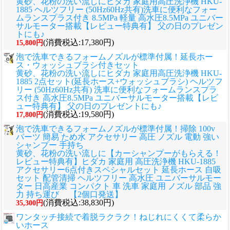
黄砂、花粉の洗い流しに
ヒダカ 家庭用高圧洗浄機 HKU-
1885 ヘルツフリー (50Hz60Hz共有)洗車に便利なフォー
ムランスプラス付き 8.5MPa 軽量 高水圧8.5MPa ユニバー
サルモーター搭載【レビュー特典有】 父の日のプレゼン
トにも♪
(消費税込:17,380円)
15,800円
泡で洗車できるフォームノズルが標準付属！延長ホー
ス・ウォッシュブラシ付きセット
黄砂、花粉の洗い流しに
ヒダカ 家庭用高圧洗浄機 HKU-
1885 2点セット(延長ホース+ウォッシュブラシ) ヘルツフ
リー (50Hz60Hz共有) 洗車に便利なフォームランスプラ
ス付き 高水圧8.5MPa ユニバーサルモーター搭載【レビ
ュー特典有】 父の日のプレゼントにも♪
(消費税込:19,580円)
17,800円
泡で洗車できるフォームノズルが標準付属！掃除 100v
パーツ 簡易 ため水 アクセサリー 高圧 ノズル 電動 強い
シャンプー 手持ち
黄砂、花粉の洗い流しに
【カーシャンプーがもらえる！
レビュー特典有】ヒダカ 家庭用 高圧洗浄機 HKU-1885
アクセサリー6点付きスペシャルセット 延長ホース 自吸
セット 配管清掃 ヘルツフリー 高水圧 ユニバーサルモー
ター 日高産業 コンパクト 車 洗車 家庭用 ノズル 部品 強
力 持ち運び 【2個口発送】
(消費税込:38,830円)
35,300円
ワンタッチ接続で着脱ラクラク！ねじれにくくて柔らか
いホース