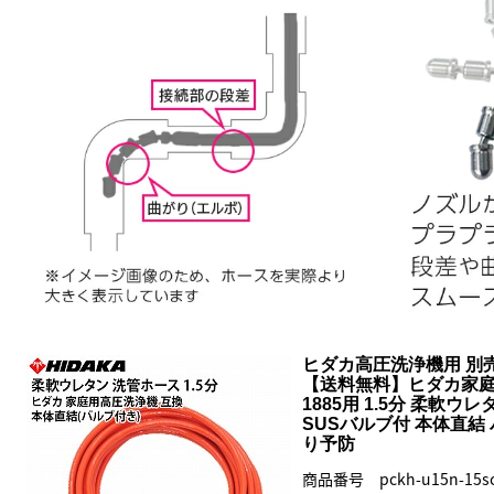
ヒダカ高圧洗浄機用 別
【送料無料】ヒダカ家庭用高
1885用 1.5分 柔軟ウ
SUSバルブ付 本体直結
り予防
商品番号 pckh-u15n-15s