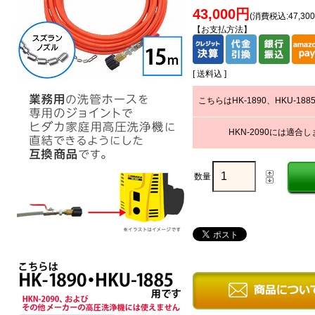
43,000円
(消費税込:47,30
【お支払方法】
[ 送料込 ]
こちらはHK-1890、HKU-18
HKN-2090には適合
数量