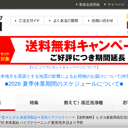
新規会員登録
マイページ
【レビュープレゼントキャンペーンについて】
本地方を震源とする地震の影響によるお荷物のお届けについて(外
■2026 夏季休業期間のスケジュールについて■
一覧
>
ヒダカ 家庭用製品
>
別売りアクセサリー
> 【送料無料】ヒダカ家庭用高圧洗浄機 H
ルブ付 本体直結 パイプクリーニング 配管洗浄 詰まり予防