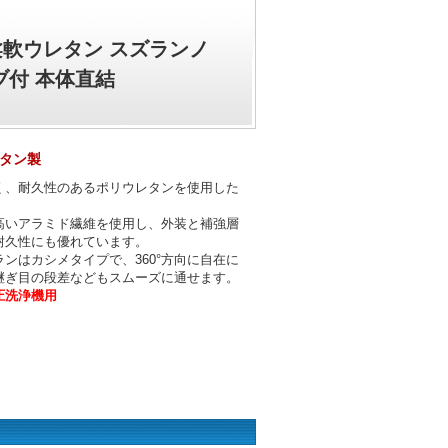
分柔軟ウレタン スズランノ
ブ付 本体直結
タン製
く、耐久性のあるポリウレタンを使用した
。
高いアラミド繊維を使用し、外装と補強層
耐久性にも優れています。
ンはカシメタイプで、360°方向に自在に
継ぎ目の段差などもスムーズに通せます。
圧洗浄機用