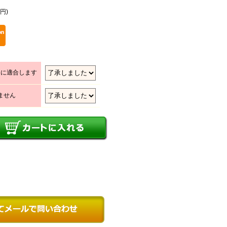
0円)
85に適合します
しません