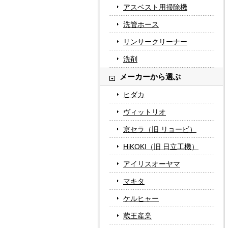
アスベスト用掃除機
洗管ホース
リンサークリーナー
洗剤
メーカーから選ぶ
ヒダカ
ヴィットリオ
京セラ（旧 リョービ）
HiKOKI（旧 日立工機）
アイリスオーヤマ
マキタ
ケルヒャー
蔵王産業