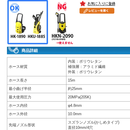
商品詳細
内装：ポリウレタン
ホース材質
補強層：アラミド繊維
外装：ポリウレタン
ホース長さ
15m
最小曲げ半径
約25mm
最大使用圧力
20MPa(205K)
ホース内径
φ4.8mm
ホース外径
10.0mm
スズランノズル(かしめタイプ)
先端ノズル形状
直径10mm/4穴