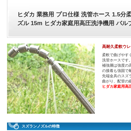
ヒダカ 業務用 プロ仕様 洗管ホース 1.5
ズル 15m ヒダカ家庭用高圧洗浄機用 バル
高耐久柔軟ウレ
柔軟で曲げやす
洗管ホースです
補強層は強度の
の接着も強固で
先端金具のスズラ
曲がり、配管の
ヒダカ家庭用高
スズランノズルの特徴