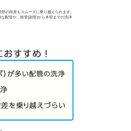
続部の段差もスムーズに乗り越えられます。
雑な配管や、枝管(副管)から本管までの洗浄