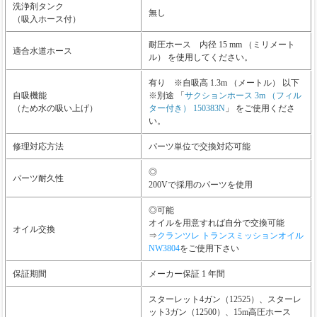
洗浄剤タンク
無し
（吸入ホース付）
耐圧ホース 内径 15 mm （ミリメート
適合水道ホース
ル） を使用してください。
有り ※自吸高 1.3m （メートル） 以下
自吸機能
※別途 「
サクションホース 3m （フィル
（ため水の吸い上げ）
ター付き） 150383N
」 をご使用くださ
い。
修理対応方法
パーツ単位で交換対応可能
◎
パーツ耐久性
200Vで採用のパーツを使用
◎可能
オイルを用意すれば自分で交換可能
オイル交換
⇒
クランツレ トランスミッションオイル
NW3804
をご使用下さい
保証期間
メーカー保証 1 年間
スターレット4ガン（12525）、スターレ
ット3ガン（12500）、15m高圧ホース