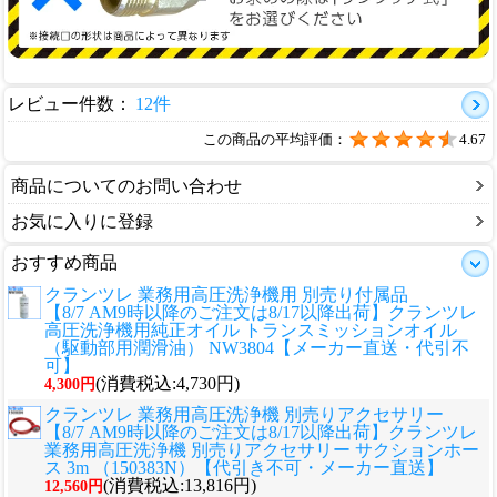
レビュー件数：
12件
この商品の平均評価：
4.67
商品についてのお問い合わせ
お気に入りに登録
おすすめ商品
クランツレ 業務用高圧洗浄機用 別売り付属品
【8/7 AM9時以降のご注文は8/17以降出荷】クランツレ
高圧洗浄機用純正オイル トランスミッションオイル
（駆動部用潤滑油） NW3804【メーカー直送・代引不
可】
(消費税込:4,730円)
4,300円
クランツレ 業務用高圧洗浄機 別売りアクセサリー
【8/7 AM9時以降のご注文は8/17以降出荷】クランツレ
業務用高圧洗浄機 別売りアクセサリー サクションホー
ス 3m （150383N）【代引き不可・メーカー直送】
(消費税込:13,816円)
12,560円