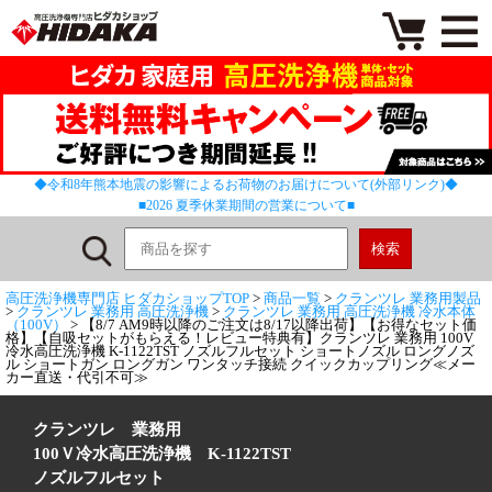
◆令和8年熊本地震の影響によるお荷物のお届けについて(外部リンク)◆
■2026 夏季休業期間の営業について■
高圧洗浄機専門店 ヒダカショップTOP
>
商品一覧
>
クランツレ 業務用製品
>
クランツレ 業務用 高圧洗浄機
>
クランツレ 業務用 高圧洗浄機 冷水本体
（100V）
> 【8/7 AM9時以降のご注文は8/17以降出荷】【お得なセット価
格】【自吸セットがもらえる！レビュー特典有】クランツレ 業務用 100V
冷水高圧洗浄機 K-1122TST ノズルフルセット ショートノズル ロングノズ
ル ショートガン ロングガン ワンタッチ接続 クイックカップリング≪メー
カー直送・代引不可≫
クランツレ 業務用
100Ｖ冷水高圧洗浄機 K-1122TST
ノズルフルセット