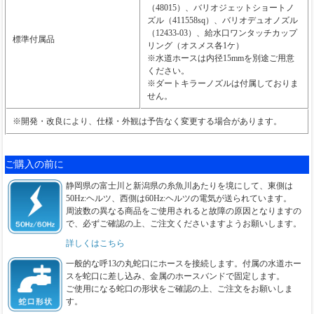
（48015）、バリオジェットショートノ
ズル（411558sq）、バリオデュオノズル
（12433-03）、給水口ワンタッチカップ
標準付属品
リング（オスメス各1ケ）
※水道ホースは内径15mmを別途ご用意
ください。
※ダートキラーノズルは付属しておりま
せん。
※開発・改良により、仕様・外観は予告なく変更する場合があります。
ご購入の前に
静岡県の富士川と新潟県の糸魚川あたりを境にして、東側は
50Hz:ヘルツ、西側は60Hz:ヘルツの電気が送られています。
周波数の異なる商品をご使用されると故障の原因となりますの
で、必ずご確認の上、ご注文くださいますようお願いします。
詳しくはこちら
一般的な呼13の丸蛇口にホースを接続します。付属の水道ホー
スを蛇口に差し込み、金属のホースバンドで固定します。
ご使用になる蛇口の形状をご確認の上、ご注文をお願いしま
す。