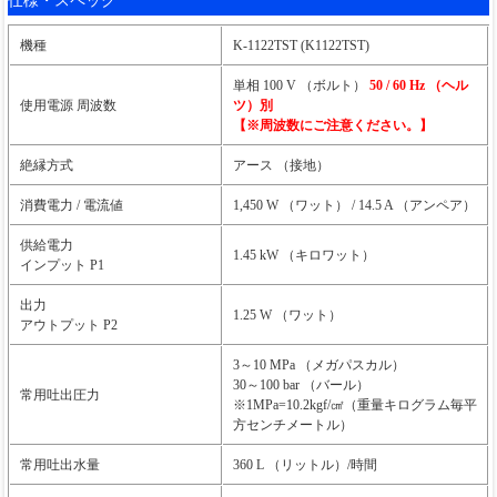
仕様・スペック
機種
K-1122TST (K1122TST)
単相 100 V （ボルト）
50 / 60 Hz （ヘル
使用電源 周波数
ツ）別
【※周波数にご注意ください。】
絶縁方式
アース （接地）
消費電力 / 電流値
1,450 W （ワット） / 14.5 A （アンペア）
供給電力
1.45 kW （キロワット）
インプット P1
出力
1.25 W （ワット）
アウトプット P2
3～10 MPa （メガパスカル）
30～100 bar （バール）
常用吐出圧力
※1MPa=10.2kgf/㎠（重量キログラム毎平
方センチメートル）
常用吐出水量
360 L （リットル）/時間