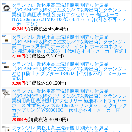
クランツレ 業務用高圧洗浄機用 別売り付属品
【8/7 AM9時以降のご注文は8/17以降出荷】クランツレ
業務用 高圧洗浄機 別売りアクセサリー 高圧ホース
NW6 20m max.21MPa 100℃ ( 434161 )【代引き不可・メ
ーカー直送】
(消費税込:46,464円)
42,240円
クランツレ 業務用高圧洗浄機用 別売り付属品
【8/7 AM9時以降のご注文は8/17以降出荷】クランツレ
高圧ホース延長用 ホースジョイント ホースコネクショ
ン 接続用部品（13286）【代引き不可・メーカー直送】
(消費税込:2,310円)
2,100円
クランツレ 業務用高圧洗浄機用 別売り付属品
【8/7 AM9時以降のご注文は8/17以降出荷】クランツレ
ねじれ防止アダプター 133602【代引き不可・メーカー
直送】
(消費税込:10,120円)
9,200円
クランツレ 業務用高圧洗浄機用 別売り付属品
【8/7 AM9時以降のご注文は8/17以降出荷】クランツレ
業務用高圧洗浄機用アクセサリー 極細ネットワイヤー
ホース すずらんノズル 10m 030 ワンタッチ式 クイック
カップリング WS03010Q【代引き不可・メーカー直
送】
(消費税込:30,800円)
28,000円
クランツレ 業務用高圧洗浄機用 別売り付属品