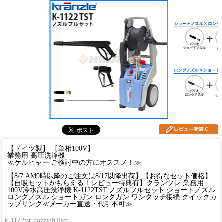
【ドイツ製】 【単相100V】
業務用 高圧洗浄機
≪ケルヒャー ご検討中の方にオススメ！≫
【8/7 AM9時以降のご注文は8/17以降出荷】【お得なセット価格】
【自吸セットがもらえる！レビュー特典有】クランツレ 業務用
100V冷水高圧洗浄機 K-1122TST ノズルフルセット ショートノズル
ロングノズル ショートガン ロングガン ワンタッチ接続 クイックカ
ップリング≪メーカー直送・代引不可≫
k-1122tst-nozzlefullset