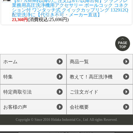
【8/7 AM9時以降のご注文は8/17以降出荷】クランツレ
業務用高圧洗浄機用アクセサリー ボールコック コネク
ション付 ワンタッチ式 クイックカップリング 132912Q
配管洗浄に【代引き不可・メーカー直送】
(消費税込:25,696円)
23,360円
ホーム
商品一覧
特集
教えて！高圧洗浄機
特定商取引法
ご注文ガイド
お客様の声
会社概要
Copyright © Since 2016 Hidaka Industrial Co., Ltd. All rights Reserved.