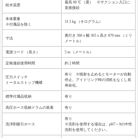
最高 60 ℃ （度） ※サクション入口に
給水温度
直接接続
本体重量
31.5 kg （キログラム）
※付属品を除く
奥行き 360 x 幅 365 x 高さ 870 mm （ミリ
寸法
メートル）
電源コード （長さ）
5 m （メートル）
定格連続使用時間
約 2 時間
有り ※噴射を止めるとモーターが自動
圧力スイッチ
停止。アイドリング時の消耗をなくし長
トータルストップ機構
寿命化。
標準付属品収納
有り
高圧ホース収納ドラムの装着
有り
有り
洗浄剤吸引ホース
※洗剤を使用する場合は、pH7～9の中性
洗剤を使用してください。