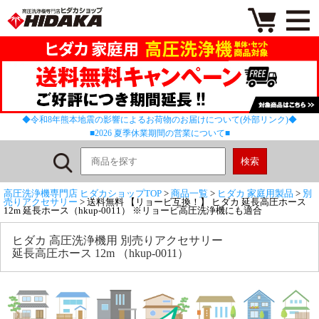
◆令和8年熊本地震の影響によるお荷物のお届けについて(外部リンク)◆
■2026 夏季休業期間の営業について■
高圧洗浄機専門店 ヒダカショップTOP
>
商品一覧
>
ヒダカ 家庭用製品
>
別
売りアクセサリー
> 送料無料 【リョービ互換！】 ヒダカ 延長高圧ホース
12m 延長ホース（hkup-0011） ※リョービ高圧洗浄機にも適合
ヒダカ 高圧洗浄機用 別売りアクセサリー
延長高圧ホース 12m （hkup-0011）