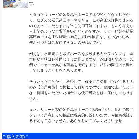
す。
ヒダカとリョービの延長高圧ホースのネジ径などが同じだか
ら、ヒダカの延長高圧ホースがリョービの高圧洗浄機で使える
のであって、だとすれば逆も使用可能ですよね、という考えか
ら上記のようなご質問をいただくのですが、リョービ製の延長
高圧ホースをHK-1890に接続して動作検証をしていないため、
使用可能とはご案内できないのが現状です。
例えば、水道蛇口と水道ホースを接続するカップリングは、基
本的な形状は各社同じように見えますが、蛇口側と水道ホース
側でメーカーが異なる商品を接続すると、相性の問題で水漏れ
してしまうことも多々あります。
そういったことから、検証して、確実にご使用いただけるもの
のみ【使用可能】と掲載しておりますので、冒頭で上げたよう
なご質問をいただいた場合にも使用可能とはご案内しておりま
せん。
また、リョービ製の延長高圧ホースも種類があり、他社の製品
をすべて用意しての検証は現実的に難しいため、今後も検証す
る予定はございません。あらかじめご了承くださいませ。
ご購入の前に