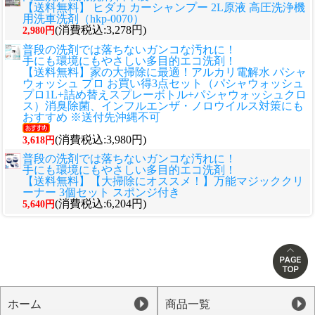
【送料無料】 ヒダカ カーシャンプー 2L原液 高圧洗浄機
用洗車洗剤（hkp-0070）
(消費税込:3,278円)
2,980円
普段の洗剤では落ちないガンコな汚れに！
手にも環境にもやさしい多目的エコ洗剤！
【送料無料】家の大掃除に最適！アルカリ電解水 パシャ
ウォッシュ プロ お買い得3点セット（パシャウォッシュ
プロ1L+詰め替えスプレーボトル+パシャウォッシュクロ
ス）消臭除菌、インフルエンザ・ノロウイルス対策にも
おすすめ ※送付先沖縄不可
(消費税込:3,980円)
3,618円
普段の洗剤では落ちないガンコな汚れに！
手にも環境にもやさしい多目的エコ洗剤！
【送料無料】【大掃除にオススメ！】万能マジッククリ
ーナー 3個セット スポンジ付き
(消費税込:6,204円)
5,640円
ホーム
商品一覧