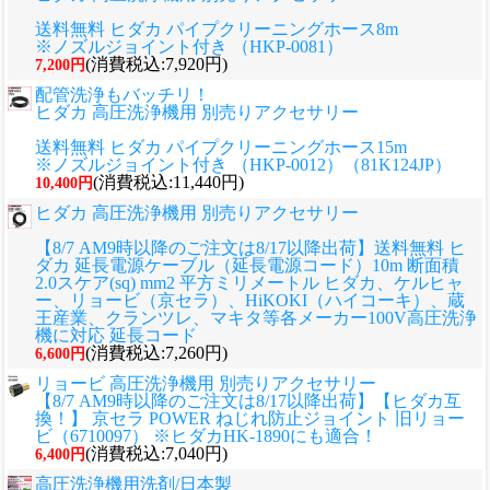
送料無料 ヒダカ パイプクリーニングホース8m
※ノズルジョイント付き （HKP-0081）
(消費税込:7,920円)
7,200円
配管洗浄もバッチリ！
ヒダカ 高圧洗浄機用 別売りアクセサリー
送料無料 ヒダカ パイプクリーニングホース15m
※ノズルジョイント付き （HKP-0012）（81K124JP）
(消費税込:11,440円)
10,400円
ヒダカ 高圧洗浄機用 別売りアクセサリー
【8/7 AM9時以降のご注文は8/17以降出荷】送料無料 ヒ
ダカ 延長電源ケーブル（延長電源コード）10m 断面積
2.0スケア(sq) mm2 平方ミリメートル ヒダカ、ケルヒャ
ー、リョービ（京セラ）、HiKOKI（ハイコーキ）、蔵
王産業、クランツレ、マキタ等各メーカー100V高圧洗浄
機に対応 延長コード
(消費税込:7,260円)
6,600円
リョービ 高圧洗浄機用 別売りアクセサリー
【8/7 AM9時以降のご注文は8/17以降出荷】【ヒダカ互
換！】 京セラ POWER ねじれ防止ジョイント 旧リョー
ビ（6710097） ※ヒダカHK-1890にも適合！
(消費税込:7,040円)
6,400円
高圧洗浄機用洗剤/日本製