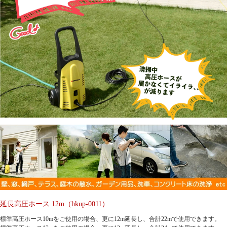
延長高圧ホース 12m（hkup-0011）
標準高圧ホース10mをご使用の場合、更に12m延長し、合計22mで使用できます。