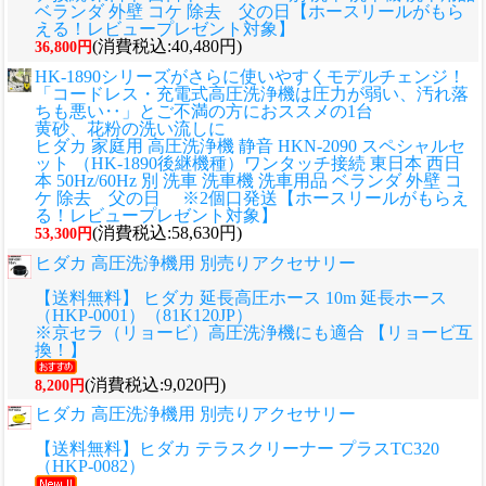
ベランダ 外壁 コケ 除去 父の日【ホースリールがもら
える！レビュープレゼント対象】
(消費税込:40,480円)
36,800円
HK-1890シリーズがさらに使いやすくモデルチェンジ！
「コードレス・充電式高圧洗浄機は圧力が弱い、汚れ落
ちも悪い‥」とご不満の方におススメの1台
黄砂、花粉の洗い流しに
ヒダカ 家庭用 高圧洗浄機 静音 HKN-2090 スペシャルセ
ット （HK-1890後継機種）ワンタッチ接続 東日本 西日
本 50Hz/60Hz 別 洗車 洗車機 洗車用品 ベランダ 外壁 コ
ケ 除去 父の日 ※2個口発送【ホースリールがもらえ
る！レビュープレゼント対象】
(消費税込:58,630円)
53,300円
ヒダカ 高圧洗浄機用 別売りアクセサリー
【送料無料】 ヒダカ 延長高圧ホース 10m 延長ホース
（HKP-0001）（81K120JP）
※京セラ（リョービ）高圧洗浄機にも適合 【リョービ互
換！】
(消費税込:9,020円)
8,200円
ヒダカ 高圧洗浄機用 別売りアクセサリー
【送料無料】ヒダカ テラスクリーナー プラスTC320
（HKP-0082）