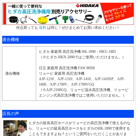
何点買っても
送料
は同じ！ぜひまとめてお買い求めください！
適合機種
ヒダカ 家庭用 高圧洗浄機 HK-1890・HKU-1885
（※ヒダカ HKN-2090ではご使用いただけません。）
日立 家庭用 高圧洗浄機 FAW 80SB
適合機種
リョービ 家庭用 高圧洗浄機
AJP-1210、AJP-1310、AJP-1410、AJP-1410SP、AJP-
1600、AJP-1700V、AJP-1700VGQ
（※AJP-2100GQ、リョービ温水高圧洗浄機、リョービ
エンジン式高圧洗浄機ではご使用いただけません。）
店長の声
ヒダカの延長高圧ホースがリョービの高圧洗浄機で使えるのな
ら、リョービの延長高圧ホースをヒダカのHK-1890で使用する
こともできますよね？というご質問をいただくことがありま