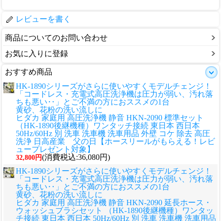
レビューを書く
商品についてのお問い合わせ
お気に入りに登録
おすすめ商品
HK-1890シリーズがさらに使いやすくモデルチェンジ！
「コードレス・充電式高圧洗浄機は圧力が弱い、汚れ落
ちも悪い‥」とご不満の方におススメの1台
黄砂、花粉の洗い流しに
ヒダカ 家庭用 高圧洗浄機 静音 HKN-2090 標準セット
（HK-1890後継機種）ワンタッチ接続 東日本 西日本
50Hz/60Hz 別 洗車 洗車機 洗車用品 外壁 コケ 除去 高圧
洗浄 日高産業 父の日【ホースリールがもらえる！レビ
ュープレゼント対象】
(消費税込:36,080円)
32,800円
HK-1890シリーズがさらに使いやすくモデルチェンジ！
「コードレス・充電式高圧洗浄機は圧力が弱い、汚れ落
ちも悪い‥」とご不満の方におススメの1台
黄砂、花粉の洗い流しに
ヒダカ 家庭用 高圧洗浄機 静音 HKN-2090 延長ホース・
ウォッシュブラシセット （HK-1890後継機種）ワンタッ
チ接続 東日本 西日本 50Hz/60Hz 別 洗車 洗車機 洗車用品