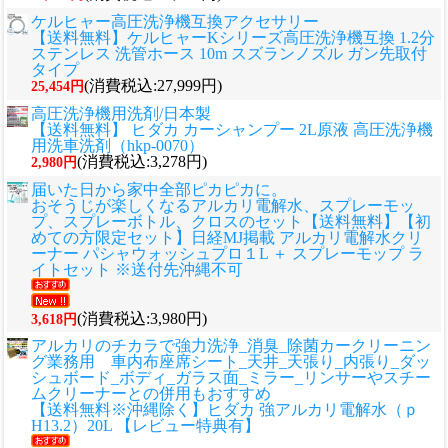
ケルヒャー高圧洗浄機互換アクセサリー
【送料無料】ケルヒャーKシリーズ高圧洗浄機互換 1.2分
ステンレス 洗管ホース 10m スズランノズル ガン先取付
タイプ
(消費税込:27,999円)
25,454円
高圧洗浄機用洗剤/日本製
【送料無料】 ヒダカ カーシャンプー 2L原液 高圧洗浄機
用洗車洗剤（hkp-0070）
(消費税込:3,278円)
2,980円
届いた日から家中全部ピカピカに。
おそうじが楽しくなるアルカリ電解水、スプレーモッ
プ、スプレーボトル、クロスのセット
【送料無料】【初
めての方限定セット】日経MJ掲載 アルカリ電解水クリ
ーナー パシャウォッシュプロ１L ＋ スプレーモップ ラ
イトセット ※送付先沖縄不可
(消費税込:3,980円)
3,618円
アルカリのチカラで強力洗浄_消臭_除菌カークリーニン
グ業務用 車内布座席シート_天井_天張り_内張り_ダッ
シュボード_ボディ_ガラス面_ミラー_リンサーやスチー
ムクリーナーとの併用もおすすめ
【送料無料※沖縄除く】ヒダカ 強アルカリ電解水（ｐ
H13.2）20L 【レビュー特典有】