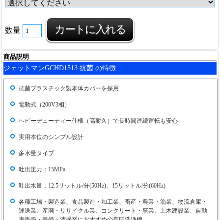
数量
商品説明
ジェットマンGCHD1513 抗菌 の特徴
抗菌プラスチック製本体カバーを採用
電動式（200V3相）
ヘビーデューティー仕様（高耐久）で長時間連続運転も安心
実用本位のシンプル設計
多水量タイプ
吐出圧力：15MPa
吐出水量：12.5リットル/分(50Hz)、15リットル/分(60Hz)
各種工場・製造業、食品製造・加工業、畜産・農業・漁業、物流倉庫・
運送業、産廃・リサイクル業、コンクリート・窯業、土木建設業、自動
車販売・整備・清掃業におすすめの高圧洗浄機