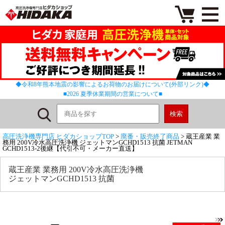
◆令和8年熊本地震の影響によるお荷物のお届けについて(外部リンク)◆
■2026 夏季休業期間の営業について■
高圧洗浄機専門店 ヒダカショップTOP
>
廃番・販売終了商品
> 蔵王産業 業
務用 200V冷水高圧洗浄機 ジェットマンGCHD1513 抗菌 JETMAN
GCHD1513-2後継【代引不可・メーカー直送】
蔵王産業 業務用 200V冷水高圧洗浄機
ジェットマンGCHD1513 抗菌