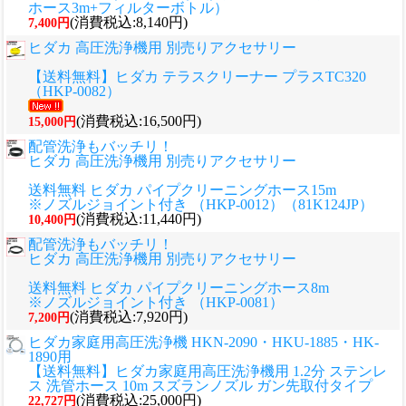
ホース3m+フィルターボトル）
(消費税込:8,140円)
7,400円
ヒダカ 高圧洗浄機用 別売りアクセサリー
【送料無料】ヒダカ テラスクリーナー プラスTC320
（HKP-0082）
(消費税込:16,500円)
15,000円
配管洗浄もバッチリ！
ヒダカ 高圧洗浄機用 別売りアクセサリー
送料無料 ヒダカ パイプクリーニングホース15m
※ノズルジョイント付き （HKP-0012）（81K124JP）
(消費税込:11,440円)
10,400円
配管洗浄もバッチリ！
ヒダカ 高圧洗浄機用 別売りアクセサリー
送料無料 ヒダカ パイプクリーニングホース8m
※ノズルジョイント付き （HKP-0081）
(消費税込:7,920円)
7,200円
ヒダカ家庭用高圧洗浄機 HKN-2090・HKU-1885・HK-
1890用
【送料無料】ヒダカ家庭用高圧洗浄機用 1.2分 ステンレ
ス 洗管ホース 10m スズランノズル ガン先取付タイプ
(消費税込:25,000円)
22,727円