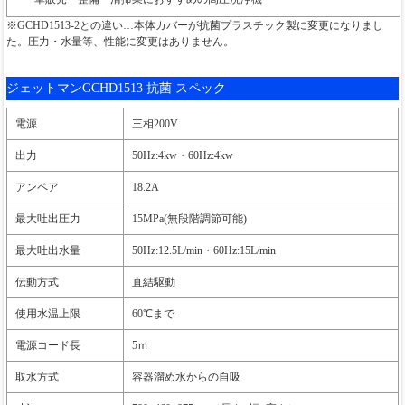
※GCHD1513-2との違い…本体カバーが抗菌プラスチック製に変更になりまし
た。圧力・水量等、性能に変更はありません。
ジェットマンGCHD1513 抗菌 スペック
電源
三相200V
出力
50Hz:4kw・60Hz:4kw
アンペア
18.2A
最大吐出圧力
15MPa(無段階調節可能)
最大吐出水量
50Hz:12.5L/min・60Hz:15L/min
伝動方式
直結駆動
使用水温上限
60℃まで
電源コード長
5ｍ
取水方式
容器溜め水からの自吸