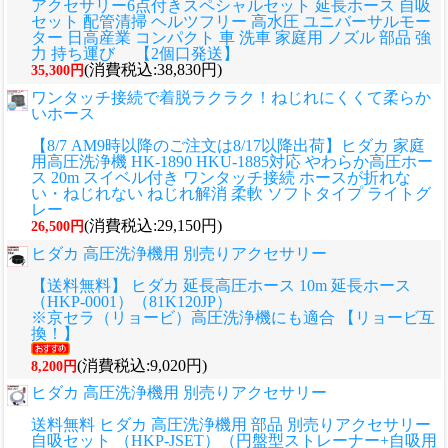
アクセサリー6点付きスペシャルセット 延長ホース 自吸
セット 配管清掃 ヘルツフリー 高水圧 ユニバーサルモー
ター 日高産業 コンパクト 車 洗車 家庭用 ノズル 部品 強
力 持ち運び 【2個口発送】
(消費税込:38,830円)
35,300円
ワンタッチ接続で着脱ラクラク！ねじれにくくて柔らか
いホース
【8/7 AM9時以降のご注文は8/17以降出荷】ヒダカ 家庭
用高圧洗浄機 HK-1890 HKU-1885対応 やわらか高圧ホー
ス 20m スイベル付き ワンタッチ接続 ホースが折れな
い・ねじれない ねじれ解消 柔軟 ソフトタイプ ライトグ
レー
(消費税込:29,150円)
26,500円
ヒダカ 高圧洗浄機用 別売りアクセサリー
【送料無料】 ヒダカ 延長高圧ホース 10m 延長ホース
（HKP-0001）（81K120JP）
※京セラ（リョービ）高圧洗浄機にも適合 【リョービ互
換！】
(消費税込:9,020円)
8,200円
ヒダカ 高圧洗浄機用 別売りアクセサリー
送料無料 ヒダカ 高圧洗浄機用 部品 別売りアクセサリー
自吸セット （HKP-JSET）（円盤型ストレーナー+自吸用