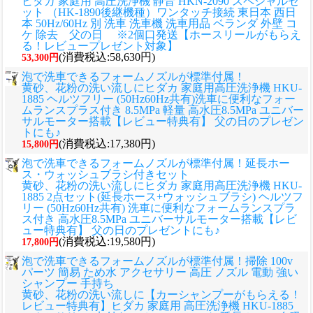
ヒダカ 家庭用 高圧洗浄機 静音 HKN-2090 スペシャルセ
ット （HK-1890後継機種）ワンタッチ接続 東日本 西日
本 50Hz/60Hz 別 洗車 洗車機 洗車用品 ベランダ 外壁 コ
ケ 除去 父の日 ※2個口発送【ホースリールがもらえ
る！レビュープレゼント対象】
(消費税込:58,630円)
53,300円
泡で洗車できるフォームノズルが標準付属！
黄砂、花粉の洗い流しに
ヒダカ 家庭用高圧洗浄機 HKU-
1885 ヘルツフリー (50Hz60Hz共有)洗車に便利なフォー
ムランスプラス付き 8.5MPa 軽量 高水圧8.5MPa ユニバー
サルモーター搭載【レビュー特典有】 父の日のプレゼン
トにも♪
(消費税込:17,380円)
15,800円
泡で洗車できるフォームノズルが標準付属！延長ホー
ス・ウォッシュブラシ付きセット
黄砂、花粉の洗い流しに
ヒダカ 家庭用高圧洗浄機 HKU-
1885 2点セット(延長ホース+ウォッシュブラシ) ヘルツフ
リー (50Hz60Hz共有) 洗車に便利なフォームランスプラ
ス付き 高水圧8.5MPa ユニバーサルモーター搭載【レビ
ュー特典有】 父の日のプレゼントにも♪
(消費税込:19,580円)
17,800円
泡で洗車できるフォームノズルが標準付属！掃除 100v
パーツ 簡易 ため水 アクセサリー 高圧 ノズル 電動 強い
シャンプー 手持ち
黄砂、花粉の洗い流しに
【カーシャンプーがもらえる！
レビュー特典有】ヒダカ 家庭用 高圧洗浄機 HKU-1885