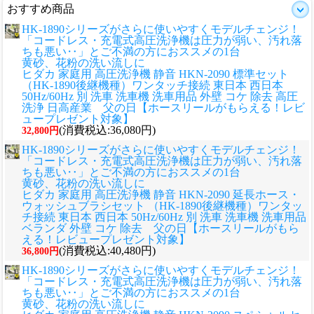
おすすめ商品
HK-1890シリーズがさらに使いやすくモデルチェンジ！
「コードレス・充電式高圧洗浄機は圧力が弱い、汚れ落
ちも悪い‥」とご不満の方におススメの1台
黄砂、花粉の洗い流しに
ヒダカ 家庭用 高圧洗浄機 静音 HKN-2090 標準セット
（HK-1890後継機種）ワンタッチ接続 東日本 西日本
50Hz/60Hz 別 洗車 洗車機 洗車用品 外壁 コケ 除去 高圧
洗浄 日高産業 父の日【ホースリールがもらえる！レビ
ュープレゼント対象】
(消費税込:36,080円)
32,800円
HK-1890シリーズがさらに使いやすくモデルチェンジ！
「コードレス・充電式高圧洗浄機は圧力が弱い、汚れ落
ちも悪い‥」とご不満の方におススメの1台
黄砂、花粉の洗い流しに
ヒダカ 家庭用 高圧洗浄機 静音 HKN-2090 延長ホース・
ウォッシュブラシセット （HK-1890後継機種）ワンタッ
チ接続 東日本 西日本 50Hz/60Hz 別 洗車 洗車機 洗車用品
ベランダ 外壁 コケ 除去 父の日【ホースリールがもら
える！レビュープレゼント対象】
(消費税込:40,480円)
36,800円
HK-1890シリーズがさらに使いやすくモデルチェンジ！
「コードレス・充電式高圧洗浄機は圧力が弱い、汚れ落
ちも悪い‥」とご不満の方におススメの1台
黄砂、花粉の洗い流しに