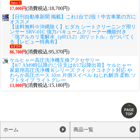
(消費税込:18,700円)
17,000円
【日刊自動車新聞 掲載】これ1台で2役！中古車業の方に
オススメ
【送料無料※沖縄除く】ヒダカ シートクリーニング用リ
ンサー SRV-01C 強力バキュームクリーナー機能付き
「強アルカリ電解水（pH13.2）20リットル」がついてく
る【レビュー特典有】
(消費税込:95,370円)
86,700円
ケルヒャー高圧洗浄機互換アクセサリー
【8/7 AM9時以降のご注文は8/17以降出荷】ケルヒャー
家庭用高圧洗浄機 Kシリーズ クイックコネクト対応 や
わらか高圧ホース 10ｍ 片側スイベル ねじれ解消 柔軟 ソ
フトタイプ ライトグレー
(消費税込:15,180円)
13,800円
ホーム
商品一覧