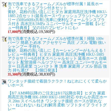
泡で洗車できるフォームノズルが標準付属！延長ホー
ス・ウォッシュブラシ付きセット
黄砂、花粉の洗い流しに
ヒダカ 家庭用高圧洗浄機 HKU-
1885 2点セット(延長ホース+ウォッシュブラシ) ヘルツフ
リー (50Hz60Hz共有) 洗車に便利なフォームランスプラ
ス付き 高水圧8.5MPa ユニバーサルモーター搭載【レビ
ュー特典有】 父の日のプレゼントにも♪
(消費税込:19,580円)
17,800円
泡で洗車できるフォームノズルが標準付属！掃除 100v
パーツ 簡易 ため水 アクセサリー 高圧 ノズル 電動 強い
シャンプー 手持ち
黄砂、花粉の洗い流しに
【カーシャンプーがもらえる！
レビュー特典有】ヒダカ 家庭用 高圧洗浄機 HKU-1885
アクセサリー6点付きスペシャルセット 延長ホース 自吸
セット 配管清掃 ヘルツフリー 高水圧 ユニバーサルモー
ター 日高産業 コンパクト 車 洗車 家庭用 ノズル 部品 強
力 持ち運び 【2個口発送】
(消費税込:38,830円)
35,300円
ワンタッチ接続で着脱ラクラク！ねじれにくくて柔らか
いホース
【8/7 AM9時以降のご注文は8/17以降出荷】ヒダカ 家庭
用高圧洗浄機 HK-1890 HKU-1885対応 やわらか高圧ホー
ス 20m スイベル付き ワンタッチ接続 ホースが折れな
い・ねじれない ねじれ解消 柔軟 ソフトタイプ ライトグ
レー