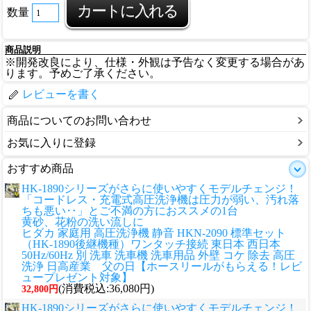
数量
商品説明
※開発改良により、仕様・外観は予告なく変更する場合があ
ります。予めご了承ください。
レビューを書く
商品についてのお問い合わせ
お気に入りに登録
おすすめ商品
HK-1890シリーズがさらに使いやすくモデルチェンジ！
「コードレス・充電式高圧洗浄機は圧力が弱い、汚れ落
ちも悪い‥」とご不満の方におススメの1台
黄砂、花粉の洗い流しに
ヒダカ 家庭用 高圧洗浄機 静音 HKN-2090 標準セット
（HK-1890後継機種）ワンタッチ接続 東日本 西日本
50Hz/60Hz 別 洗車 洗車機 洗車用品 外壁 コケ 除去 高圧
洗浄 日高産業 父の日【ホースリールがもらえる！レビ
ュープレゼント対象】
(消費税込:36,080円)
32,800円
HK-1890シリーズがさらに使いやすくモデルチェンジ！