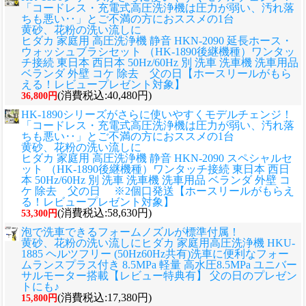
「コードレス・充電式高圧洗浄機は圧力が弱い、汚れ落
ちも悪い‥」とご不満の方におススメの1台
黄砂、花粉の洗い流しに
ヒダカ 家庭用 高圧洗浄機 静音 HKN-2090 延長ホース・
ウォッシュブラシセット （HK-1890後継機種）ワンタッ
チ接続 東日本 西日本 50Hz/60Hz 別 洗車 洗車機 洗車用品
ベランダ 外壁 コケ 除去 父の日【ホースリールがもら
える！レビュープレゼント対象】
(消費税込:40,480円)
36,800円
HK-1890シリーズがさらに使いやすくモデルチェンジ！
「コードレス・充電式高圧洗浄機は圧力が弱い、汚れ落
ちも悪い‥」とご不満の方におススメの1台
黄砂、花粉の洗い流しに
ヒダカ 家庭用 高圧洗浄機 静音 HKN-2090 スペシャルセ
ット （HK-1890後継機種）ワンタッチ接続 東日本 西日
本 50Hz/60Hz 別 洗車 洗車機 洗車用品 ベランダ 外壁 コ
ケ 除去 父の日 ※2個口発送【ホースリールがもらえ
る！レビュープレゼント対象】
(消費税込:58,630円)
53,300円
泡で洗車できるフォームノズルが標準付属！
黄砂、花粉の洗い流しに
ヒダカ 家庭用高圧洗浄機 HKU-
1885 ヘルツフリー (50Hz60Hz共有)洗車に便利なフォー
ムランスプラス付き 8.5MPa 軽量 高水圧8.5MPa ユニバー
サルモーター搭載【レビュー特典有】 父の日のプレゼン
トにも♪
(消費税込:17,380円)
15,800円