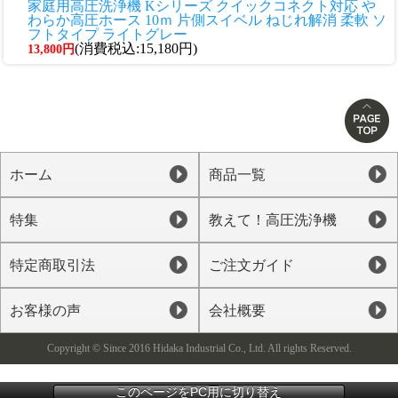
家庭用高圧洗浄機 Kシリーズ クイックコネクト対応 や
わらか高圧ホース 10ｍ 片側スイベル ねじれ解消 柔軟 ソ
フトタイプ ライトグレー
(消費税込:15,180円)
13,800円
ホーム
商品一覧
特集
教えて！高圧洗浄機
特定商取引法
ご注文ガイド
お客様の声
会社概要
Copyright © Since 2016 Hidaka Industrial Co., Ltd. All rights Reserved.
このページをPC用に切り替え