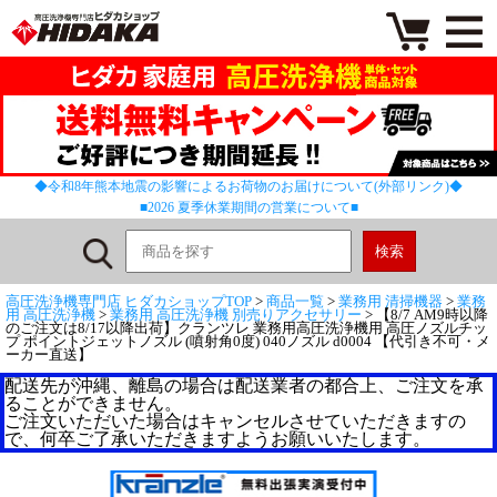
◆令和8年熊本地震の影響によるお荷物のお届けについて(外部リンク)◆
■2026 夏季休業期間の営業について■
高圧洗浄機専門店 ヒダカショップTOP
>
商品一覧
>
業務用 清掃機器
>
業務
用 高圧洗浄機
>
業務用 高圧洗浄機 別売りアクセサリー
> 【8/7 AM9時以降
のご注文は8/17以降出荷】クランツレ 業務用高圧洗浄機用 高圧ノズルチッ
プ ポイントジェットノズル (噴射角0度) 040ノズル d0004 【代引き不可・メ
ーカー直送】
配送先が沖縄、離島の場合は配送業者の都合上、ご注文を承
ることができません。
ご注文いただいた場合はキャンセルさせていただきますの
で、何卒ご了承いただきますようお願いいたします。