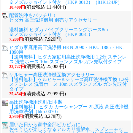
※ノズルジョイント付き （HKP-0012）（81K124JP）
(消費税込:11,440円)
10,400円
配管洗浄もバッチリ！
ヒダカ 高圧洗浄機用 別売りアクセサリー
送料無料 ヒダカ パイプクリーニングホース8m
※ノズルジョイント付き （HKP-0081）
(消費税込:7,920円)
7,200円
ヒダカ家庭用高圧洗浄機 HKN-2090・HKU-1885・HK-
1890用
【送料無料】ヒダカ家庭用高圧洗浄機用 1.2分 ステンレ
ス 洗管ホース 10m スズランノズル ガン先取付タイプ
(消費税込:25,000円)
22,727円
ケルヒャー高圧洗浄機互換アクセサリー
【送料無料】ケルヒャーKシリーズ高圧洗浄機互換 1.2分
ステンレス 洗管ホース 10m スズランノズル ガン先取付
タイプ
(消費税込:27,999円)
25,454円
高圧洗浄機用洗剤/日本製
【送料無料】 ヒダカ カーシャンプー 2L原液 高圧洗浄機
用洗車洗剤（hkp-0070）
(消費税込:3,278円)
2,980円
届いた日から家中全部ピカピカに。
おそうじが楽しくなるアルカリ電解水、スプレーモッ