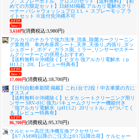
プ、スプレーボトル、クロスのセット
【送料無料】【初
めての方限定セット】日経MJ掲載 アルカリ電解水クリ
ーナー パシャウォッシュプロ１L ＋ スプレーモップ ラ
イトセット ※送付先沖縄不可
(消費税込:3,980円)
3,618円
アルカリのチカラで強力洗浄_消臭_除菌カークリーニン
グ業務用 車内布座席シート_天井_天張り_内張り_ダッ
シュボード_ボディ_ガラス面_ミラー_リンサーやスチー
ムクリーナーとの併用もおすすめ
【送料無料※沖縄除く】ヒダカ 強アルカリ電解水（ｐ
H13.2）20L 【レビュー特典有】
(消費税込:18,700円)
17,000円
【日刊自動車新聞 掲載】これ1台で2役！中古車業の方に
オススメ
【送料無料※沖縄除く】ヒダカ シートクリーニング用リ
ンサー SRV-01C 強力バキュームクリーナー機能付き
「強アルカリ電解水（pH13.2）20リットル」がついてく
る【レビュー特典有】
(消費税込:95,370円)
86,700円
ケルヒャー高圧洗浄機互換アクセサリー
【8/7 AM9時以降のご注文は8/17以降出荷】ケルヒャー