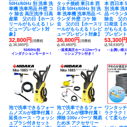
50Hz/60Hz 別 洗車 洗
タッチ接続 東日本 西
本 西日本 5
車機 洗車用品 外壁 コ
日本 50Hz/60Hz 別 洗
別 洗車 洗
ケ 除去 高圧洗浄 日高
車 洗車機 洗車用品 ベ
品 ベランダ
産業 父の日【ホース
ランダ 外壁 コケ 除
除去 父の
リールがもらえる！レ
去 父の日【ホースリ
口発送【
ビュープレゼント対
ールがもらえる！レビ
がもらえ
象】
ュープレゼント対象】
プレゼン
32,800円
36,800円
53,300
(消費税
(消費税
込:36,080円)
込:40,480円)
込:58,630円)
50/60Hz別
↑↑延長高圧ホース12m+ウォ
↑↑お買い得
インダクションモーター！
ッシュブラシ付き！
泡で洗車できるフォー
泡で洗車できるフォー
ワンタッ
ムノズルが標準付属！
ムノズルが標準付属！
ラクラク
延長ホース・ウォッシ
掃除 100v パーツ 簡易
くて柔ら
ュブラシ付きセット
ため水 アクセサリー