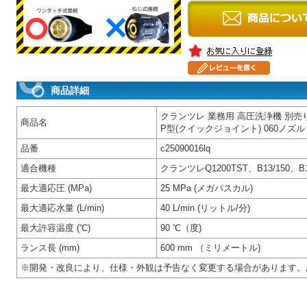
商品詳細
クランツレ 業務用 高圧洗浄機 別
商品名
P型(クイックジョイント) 060ノズル
品番
c25090016lq
適合機種
クランツレQ1200TST、B13/150、B1
最大適応圧 (MPa)
25 MPa (メガパスカル)
最大適応水量 (L/min)
40 L/min (リットル/分)
最大許容温度 (℃)
90 ℃（度)
ランス長 (mm)
600 mm （ミリメートル)
※開発・改良により、仕様・外観は予告なく変更する場合があります。