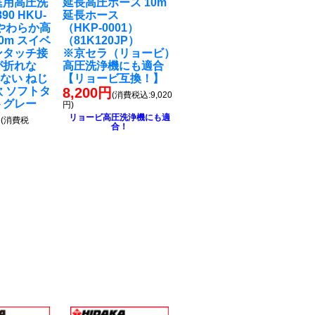
庭用高圧洗
延長高圧ホース 10m
90 HKU-
延長ホース
 やわらか高
（HKP-0001）
0m スイベ
（81K120JP）
ンタッチ接
※京セラ（リョービ）
が折れな
高圧洗浄機にも適合
ない ねじ
【リョービ互換！】
軟 ソフトタ
8,200円
(消費税込:9,020
トグレー
円)
円
リョービ高圧洗浄機にも適
(消費税
合！