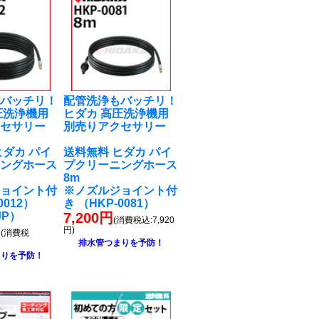
もバッチリ！
配管洗浄もバッチリ！
圧洗浄機用
ヒダカ 高圧洗浄機用
クセサリー
別売りアクセサリー
ヒダカ パイ
送料無料 ヒダカ パイ
ニングホース
プクリーニングホース
8m
ジョイント付
※ノズルジョイント付
0012）
き （HKP-0081）
JP）
7,200円
(消費税込:7,920
円
円)
(消費税
排水管つまりを予防！
まりを予防！