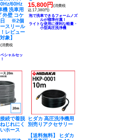
0Hz/60Hz
15,800円
(消費税
車機 洗車用
込:17,380円)
 外壁 コケ
泡で洗車できるフォームノズ
ルが標準付属！
日 ※2個
ライトな使用に便利な軽量・
ホースリール
小型高圧洗浄機
る！レビュー
ト対象】
円
(消費税
スペシャルセッ
ト！
チ接続で着脱
ヒダカ 高圧洗浄機用
！ねじれにく
別売りアクセサリー
かいホース
【送料無料】 ヒダカ