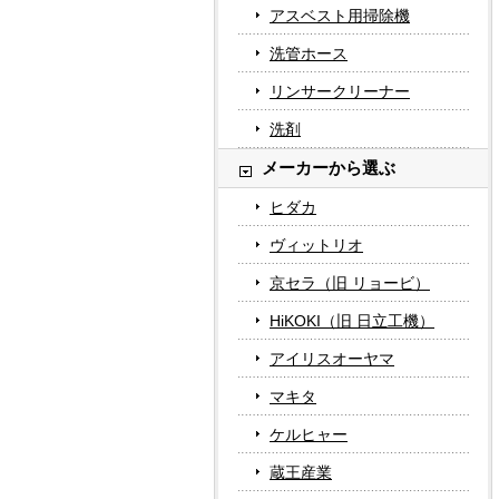
アスベスト用掃除機
洗管ホース
リンサークリーナー
洗剤
メーカーから選ぶ
ヒダカ
ヴィットリオ
京セラ（旧 リョービ）
HiKOKI（旧 日立工機）
アイリスオーヤマ
マキタ
ケルヒャー
蔵王産業