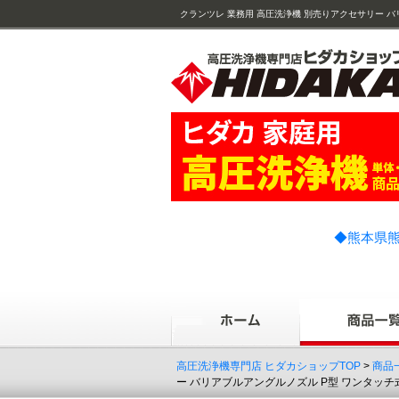
クランツレ 業務用 高圧洗浄機 別売りアクセサリー バ
080ノズル 銀色 ( c25090018sq C25090018SQ )
◆熊本県熊
高圧洗浄機専門店 ヒダカショップTOP
>
商品
ー バリアブルアングルノズル P型 ワンタッチ式