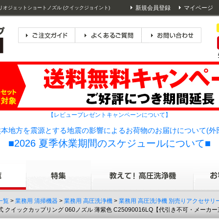
新規会員登録
マイページ
リオジェットショートノズル (クイックジョイント)
【レビュープレゼントキャンペーンについて】
本地方を震源とする地震の影響によるお荷物のお届けについて(外
■2026 夏季休業期間のスケジュールについて■
一覧
>
業務用 清掃機器
>
業務用 高圧洗浄機
>
業務用 高圧洗浄機 別売りアクセサリ
 クイックカップリング 060ノズル 薄紫色 C25090016LQ【代引き不可・メーカ