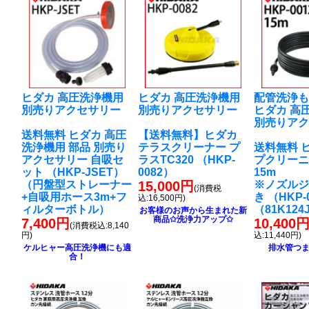
ヒダカ 高圧洗浄機用
ヒダカ 高圧洗浄機用
配管洗浄
別売りアクセサリー
別売りアクセサリー
ヒダカ 高
別売りア
送料無料 ヒダカ 高圧
【送料無料】ヒダカ
洗浄機用 部品 別売り
テラスクリーナー プ
送料無料 
アクセサリー 自吸セ
ラスTC320 （HKP-
プクリー
ット （HKP-JSET）
0082）
15m
（円盤型ストレーナー
15,000円
※ノズル
(消費税
+自吸用ホース3m+フ
き （HKP-
込:16,500円)
ィルターボトル）
（81K124
お客様のお声から生まれた新
商品✩洗浄力アップ✩
7,400円
10,400
(消費税込:8,140
円)
込:11,440円)
ケルヒャー高圧洗浄機にも適
排水管つ
合！