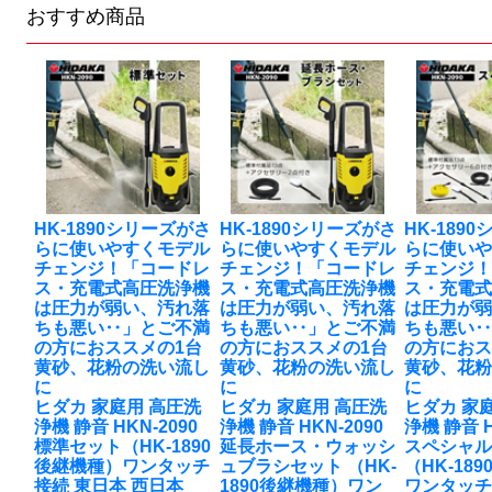
おすすめ商品
HK-1890シリーズがさ
HK-1890シリーズがさ
HK-189
らに使いやすくモデル
らに使いやすくモデル
らに使い
チェンジ！「コードレ
チェンジ！「コードレ
チェンジ
ス・充電式高圧洗浄機
ス・充電式高圧洗浄機
ス・充電
は圧力が弱い、汚れ落
は圧力が弱い、汚れ落
は圧力が
ちも悪い‥」とご不満
ちも悪い‥」とご不満
ちも悪い
の方におススメの1台
の方におススメの1台
の方におス
黄砂、花粉の洗い流し
黄砂、花粉の洗い流し
黄砂、花
に
に
に
ヒダカ 家庭用 高圧洗
ヒダカ 家庭用 高圧洗
ヒダカ 家
浄機 静音 HKN-2090
浄機 静音 HKN-2090
浄機 静音 H
標準セット（HK-1890
延長ホース・ウォッシ
スペシャ
後継機種）ワンタッチ
ュブラシセット （HK-
（HK-18
接続 東日本 西日本
1890後継機種）ワン
ワンタッチ