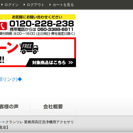
ログイン
ログアウト
カートを見る
部リンク)◆
ー
> クランツレ 業務用高圧洗浄機用アクセサリ
ー直送】