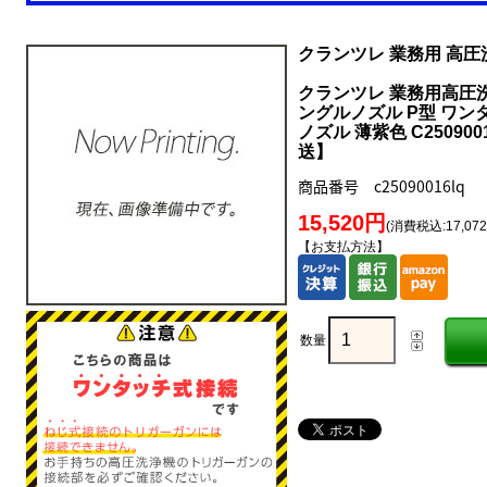
クランツレ 業務用 高
クランツレ 業務用高圧
ングルノズル P型 ワン
ノズル 薄紫色 C2509
送】
商品番号 c25090016lq
15,520円
(消費税込:17,07
【お支払方法】
数量