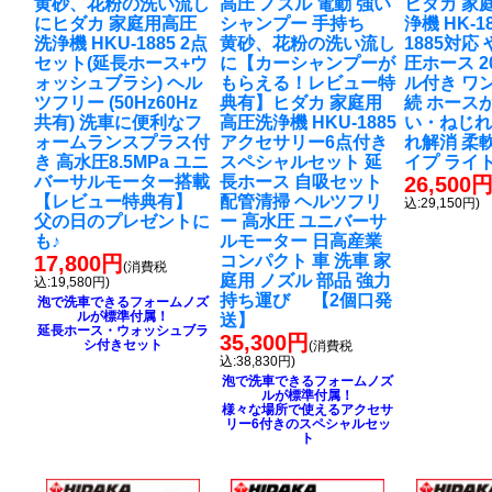
黄砂、花粉の洗い流し
高圧 ノズル 電動 強い
ヒダカ 家
に
ヒダカ 家庭用高圧
シャンプー 手持ち
浄機 HK-18
洗浄機 HKU-1885 2点
黄砂、花粉の洗い流し
1885対応
セット(延長ホース+ウ
に
【カーシャンプーが
圧ホース 2
ォッシュブラシ) ヘル
もらえる！レビュー特
ル付き ワ
ツフリー (50Hz60Hz
典有】ヒダカ 家庭用
続 ホース
共有) 洗車に便利なフ
高圧洗浄機 HKU-1885
い・ねじれ
ォームランスプラス付
アクセサリー6点付き
れ解消 柔
き 高水圧8.5MPa ユニ
スペシャルセット 延
イプ ライ
バーサルモーター搭載
長ホース 自吸セット
26,500
【レビュー特典有】
配管清掃 ヘルツフリ
込:29,150円)
父の日のプレゼントに
ー 高水圧 ユニバーサ
も♪
ルモーター 日高産業
17,800円
コンパクト 車 洗車 家
(消費税
庭用 ノズル 部品 強力
込:19,580円)
持ち運び 【2個口発
泡で洗車できるフォームノズ
ルが標準付属！
送】
延長ホース・ウォッシュブラ
35,300円
シ付きセット
(消費税
込:38,830円)
泡で洗車できるフォームノズ
ルが標準付属！
様々な場所で使えるアクセサ
リー6付きのスペシャルセッ
ト