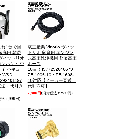
これ1台で回
蔵王産業 Vittorio ヴィッ
家庭用 乾湿
トリオ 家庭用 エンジン
ヴィットリオ
式高圧洗浄機用 延長高圧
 コンパクト ウ
ホース
イ バキュー
10m（4977292040679）
 W&D
ZE-1006-10・ZE-1608-
77292401197
10対応【メーカー直送・
直送・代引き
代引不可】
7,800円
(消費税込:8,580円)
込:5,999円)