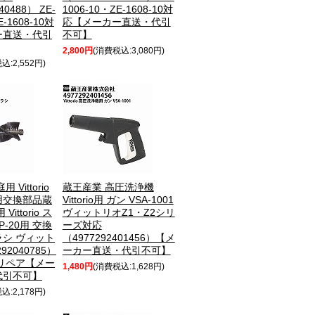
40488） ZE-
1006-10・ZE-1608-10対
E-1608-10対
応【メーカー直送・代引
ー直送・代引
不可】
2,800円
(消費税込:3,080円)
込:2,552円)
Vittorio
蔵王産業 高圧洗浄機
用交換部品
蔵
Vittorio用 ガン VSA-1001
ittorio ス
ヴィットリオZ1・Z2シリ
P-20用 交換
ーズ対応
シ ヴィット
（4977292401456）【メ
92040785）
ーカー直送・代引不可】
リペア【メー
1,480円
(消費税込:1,628円)
代引不可】
込:2,178円)