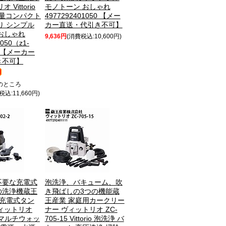
Vittorio
モノトーン おしゃれ
5 軽量コンパクト
4977292401050 【メー
り シンプル
カー直送・代引き不可】
おしゃれ
9,636円
(消費税込:10,600円)
1050（z1-
t） 【メーカー
き不可】
のところ
税込:11,660円)
不要な充電式
泡洗浄、バキューム、吹
の洗浄機
蔵王
き飛ばしの3つの機能
蔵
 充電式タン
王産業 家庭用カークリー
ィットリオ
ナー ヴィットリオ ZC-
2 マルチウォッ
705-15 Vittorio 泡洗浄 バ