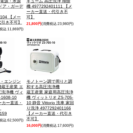
io 電源・水源
キューム 高圧洗浄 掃除
ドア・ガーデ
機 4977292401111 【メ
ーカー直送・代引き不
1104 【メー
可】
代引き不可】
21,800円
(消費税込:23,980円)
税込:11,869円)
cc・エンジン
モノトーン調で周りと調
機
蔵王産業 エ
和する高圧洗浄機
洗浄機 ヴィ
蔵王産業 家庭用高圧洗浄
1608-10
機 ヴィットリオ ZS-705-
【メーカー直送・
10 静音 Vittorio 洗車 家回
】
り洗浄 4977292401166
159
【メーカー直送・代引き
不可】
税込:62,500円)
16,000円
(消費税込:17,600円)