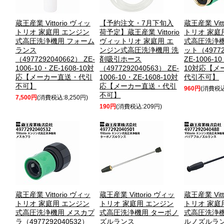
蔵王産業 Vittorio ヴィッ
【予約注文・7月下旬入
蔵王産業 Vitt
トリオ 家庭用 エンジン
荷予定】蔵王産業 Vittorio
トリオ 家庭
式高圧洗浄機用 フォーム
ヴィットリオ 家庭用 エ
式高圧洗浄機
ランス
ンジン式高圧洗浄機用 洗
ット（49772
（4977292040662） ZE-
剤吸引ホース
ZE-1006-10
1006-10・ZE-1608-10対
（4977292040563） ZE-
10対応【メ
応【メーカー直送・代引
1006-10・ZE-1608-10対
代引不可】
不可】
応【メーカー直送・代引
960円
(消費税込
不可】
7,500円
(消費税込:8,250円)
190円
(消費税込:209円)
蔵王産業 Vittorio ヴィッ
蔵王産業 Vittorio ヴィッ
蔵王産業 Vitt
トリオ 家庭用 エンジン
トリオ 家庭用 エンジン
トリオ 家庭
式高圧洗浄機用 メスカプ
式高圧洗浄機用 ターボノ
式高圧洗浄機
ラ（4977292040532）
ズルランス
ルノズルラ