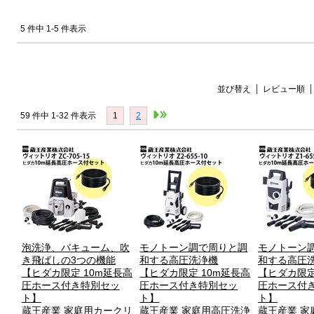
5 件中 1-5 件表示
並び替え
レビュー順
59 件中 1-32 件表示
1
2
泡洗浄、バキューム、吹
モノトーン調で周りと調
モノトーン
き飛ばしの3つの機能
和する高圧洗浄機
和する高圧
【ヒダカ限定 10m延長高
【ヒダカ限定 10m延長高
【ヒダカ限定
圧ホース付き特別セッ
圧ホース付き特別セッ
圧ホース付
ト】
ト】
ト】
蔵王産業 家庭用カークリ
蔵王産業 家庭用高圧洗浄
蔵王産業 家