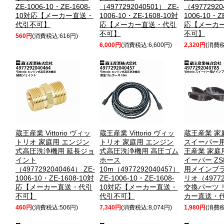
ZE-1006-10・ZE-1608-
（4977292040501） ZE-
（49772920
10対応【メーカー直送・
1006-10・ZE-1608-10対
1006-10・Z
代引不可】
応【メーカー直送・代引
応【メーカ
不可】
不可】
560円
(消費税込:616円)
6,000円
(消費税込:6,600円)
2,320円
(消費税
蔵王産業 Vittorio ヴィッ
蔵王産業 Vittorio ヴィッ
蔵王産業 家庭用 
トリオ 家庭用 エンジン
トリオ 家庭用 エンジン
スイーパー
式高圧洗浄機用 延長ジョ
式高圧洗浄機用 高圧ゴム
王産業 家庭用 V
イント
ホース
イーパー ZS
（4977292040464） ZE-
10m（4977292040457）
用メインブラ
1006-10・ZE-1608-10対
ZE-1006-10・ZE-1608-
リオ（49772
応【メーカー直送・代引
10対応【メーカー直送・
交換パーツ 
不可】
代引不可】
カー直送・
460円
(消費税込:506円)
7,340円
(消費税込:8,074円)
1,980円
(消費税