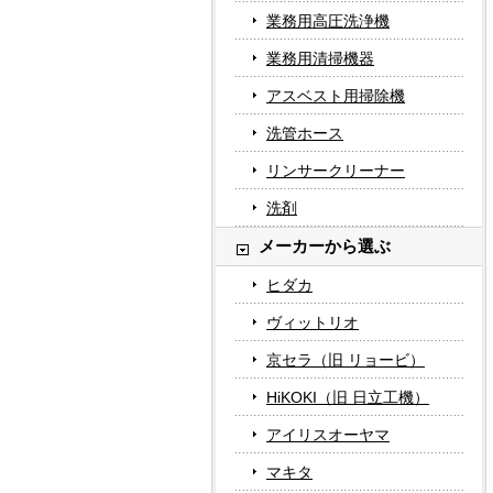
業務用高圧洗浄機
業務用清掃機器
アスベスト用掃除機
洗管ホース
リンサークリーナー
洗剤
メーカーから選ぶ
ヒダカ
ヴィットリオ
京セラ（旧 リョービ）
HiKOKI（旧 日立工機）
アイリスオーヤマ
マキタ