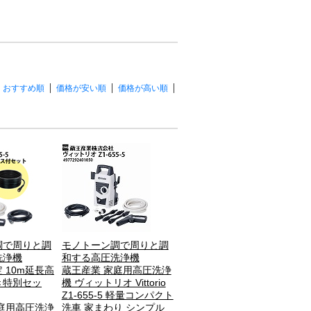
おすすめ順
価格が安い順
価格が高い順
調で周りと調
モノトーン調で周りと調
洗浄機
和する高圧洗浄機
 10m延長高
蔵王産業 家庭用高圧洗浄
き特別セッ
機 ヴィットリオ Vittorio
Z1-655-5 軽量コンパクト
庭用高圧洗浄
洗車 家まわり シンプル