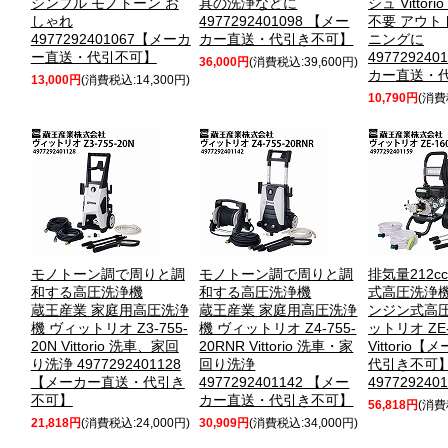
シンプル モノトーン お
具の洗浄などに
シュ Vittor
しゃれ
4977292401098 【メー
不要 アウト
4977292401067【メーカ
カー直送・代引き不可】
ニングに
ー直送・代引不可】
497729240
36,000円
(消費税込:39,600円)
カー直送・
13,000円
(消費税込:14,300円)
10,790円
(消費
モノトーン調で周りと調
モノトーン調で周りと調
排気量212
和する高圧洗浄機
和する高圧洗浄機
式高圧洗浄
蔵王産業 家庭用高圧洗浄
蔵王産業 家庭用高圧洗浄
ンジン式高圧
機 ヴィットリオ Z3-755-
機 ヴィットリオ Z4-755-
ットリオ ZE-
20N Vittorio 洗車、家回
20RNR Vittorio 洗車・家
Vittorio
り洗浄 4977292401128
回り洗浄
代引き不可
【メーカー直送・代引き
4977292401142 【メー
4977292401
不可】
カー直送・代引き不可】
56,818円
(消費
21,818円
(消費税込:24,000円)
30,909円
(消費税込:34,000円)