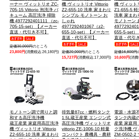
ーナー ヴィットリオ ZC-
機 ヴィットリオ Vittorio
機 ヴィットリオ 
705-15 Vittorio 泡洗浄 バ
Z2-655-10 洗車 家まわり
Z1-655-
キューム 高圧洗浄 掃除
シンプル モノトーン お
洗車 家まわ
機 4977292401111 （zc-
しゃれ
モノトーン 
705-15-set）【メーカー
4977292401067（z2-
497729240
直送・代引き不可】
655-10-set）【メーカー
655-5-se
直送・代引不可】
直送・代引
定価30,000円
のところ
23,800円
(消費税込:26,180円)
定価20,000円
のところ
定価16,800円
15,727円
(消費税込:17,300円)
10,600円
(消費
モノトーン調で周りと調
排気量87cc・燃料タンク
電源・水源
和する高圧洗浄機
1.5L
蔵王産業 エンジン式
タンク内蔵
蔵王産業 家庭用高圧洗浄
高圧洗浄機 ヴィットリオ
産業 家庭用
機 ヴィットリオ Vittorio
vittorio ZE-1006-10 軽量
ク洗浄機 ヴ
Z2-655-10 洗車 家まわり
コンパクト 農機具・農耕
ZM-0502-